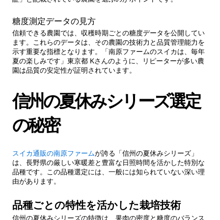
3.1.1.
梱包材料の選定基準
糖度測定データの見方
信頼できる農園では、収穫時期ごとの糖度データを公開してい
4.
購入タイミングの戦略的選択
ます。これらのデータは、その農園の技術力と品質管理能力を
示す重要な指標となります。「南原ファームのスイカは、毎年
夏の楽しみです」東京都 Kさんのように、リピーターが多い農
4.1.
季節ごとの品質変動パターン
園は品質の安定性が証明されています。
4.1.1.
予約注文システムの活用法
信州の夏休みシリーズ選定
5.
贈答用スイカの選び方完全ガイド
の秘密
5.1.
サイズ選択の黄金比率
スイカ通販の南原ファーム
が誇る「信州の夏休みシリーズ」
は、長野県の厳しい寒暖差と豊富な日照時間を活かした特別な
品種です。この品種選定には、一般には知られていない深い理
5.1.1.
包装・ラッピングオプション
由があります。
6.
保存・カットテクニックの専門知識
品種ごとの特性を活かした栽培技術
信州の夏休みシリーズの特徴は、果肉の密度と糖度のバランス