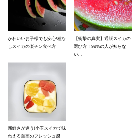
かわいいお子様でも安心!種な
【衝撃の真実】通販スイカの
しスイカの楽チン食べ方
選び方！99%の人が知らな
い...
新鮮さが違う!小玉スイカで味
わえる至高のフレッシュ感