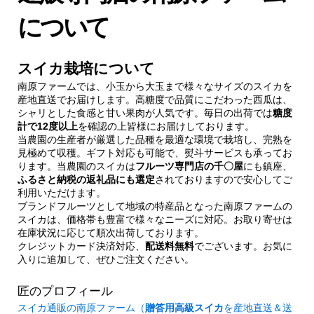
について
スイカ栽培について
南原ファームでは、小玉から大玉まで様々なサイズのスイカを
産地直送でお届けします。高糖度で品質にこだわった西瓜は、
シャリとした食感と甘い果肉が人気です。毎日の出荷では
糖度
計で12度以上
を確認の上皆様にお届けしております。
当農園の生産者が厳選した品種を最適な環境で栽培し、完熟を
見極めて収穫。ギフト対応も可能で、熨斗サービスも承ってお
ります。当農園のスイカは
フルーツ専門店の千〇屋
にも鎮座、
ふるさと納税の返礼品にも選定
されておりますので安心してご
利用いただけます。
ブランドフルーツとして地域の特産品となった南原ファームの
スイカは、価格帯も豊富で様々なニーズに対応。お取り寄せは
在庫状況に応じて順次出荷しております。
クレジットカード決済対応、
配送料無料
でございます。お気に
入りに追加して、ぜひご注文ください。
匠のプロフィール
スイカ通販の南原ファーム（
贈答用高級スイカ
を産地直送＆送