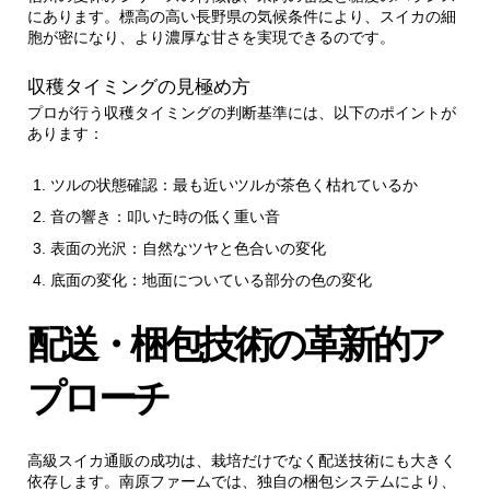
にあります。標高の高い長野県の気候条件により、スイカの細
6.1.
最適保存環境の構築
胞が密になり、より濃厚な甘さを実現できるのです。
6.1.1.
カット技術による甘さの最大化
収穫タイミングの見極め方
プロが行う収穫タイミングの判断基準には、以下のポイントが
あります：
7.
リピート購入のメリット最大化
ツルの状態確認：最も近いツルが茶色く枯れているか
7.1.
顧客データベースによる品質向上
音の響き：叩いた時の低く重い音
表面の光沢：自然なツヤと色合いの変化
7.1.1.
限定品種へのアクセス権
底面の変化：地面についている部分の色の変化
8.
まとめ：究極の高級スイカ体験への道
配送・梱包技術の革新的ア
プローチ
高級スイカ通販の成功は、栽培だけでなく配送技術にも大きく
依存します。南原ファームでは、独自の梱包システムにより、