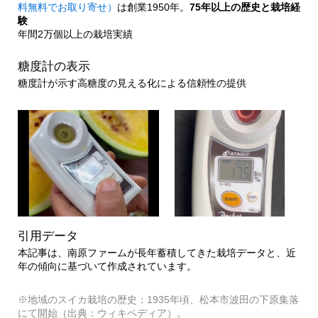
料無料でお取り寄せ）
は創業1950年。
75年以上の歴史と栽培経
験
年間2万個以上の栽培実績
糖度計の表示
糖度計が示す高糖度の見える化による信頼性の提供
引用データ
本記事は、南原ファームが長年蓄積してきた栽培データと、近
年の傾向に基づいて作成されています。
※地域のスイカ栽培の歴史：1935年頃、松本市波田の下原集落
にて開始（出典：ウィキペディア）。