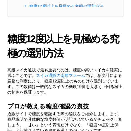
1.
糖度12度以上を見極める究極の選別方法
1.1.
プロが教える糖度確認の裏技
糖度12度以上を見極める究
1.1.1.
糖度測定データの見方
極の選別方法
2.
信州の夏休みシリーズ選定の秘密
高級スイカ通販で最も重要なのは、糖度の高いスイカを確実に
2.1.
品種ごとの特性を活かした栽培技術
選ぶことです。
スイカ通販の南原ファーム
では、糖度計による
厳格な測定により、糖度12度以上のものだけを選別していま
す。この数値は一般的なスイカの糖度10度を大きく上回る極上
2.1.1.
収穫タイミングの見極め方
の甘さを保証します。
3.
配送・梱包技術の革新的アプローチ
プロが教える糖度確認の裏技
通販サイトで糖度を確認する際の秘訣をご紹介します。まず、
商品説明で具体的な糖度数値が明記されているかチェックしま
3.1.
温度管理の重要性
しょう。「甘い」という表現だけでなく、「糖度○○度以上保
証」と記載されている農園を選ぶのがポイントです。