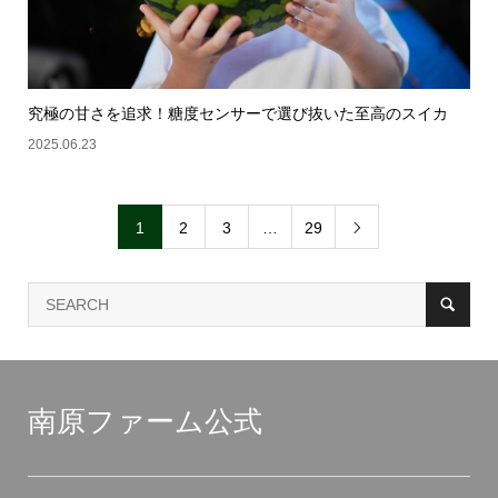
究極の甘さを追求！糖度センサーで選び抜いた至高のスイカ
2025.06.23
1
2
3
…
29

南原ファーム公式