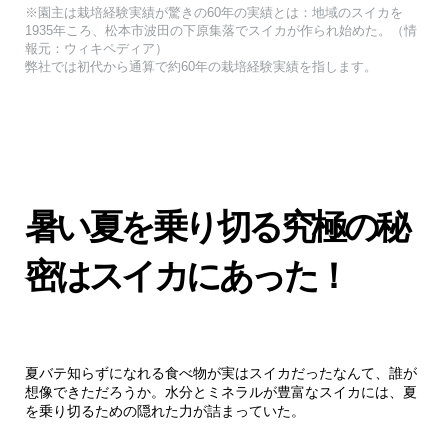
※園主は栽培経験実績が驚きの60年の実績とは：地域のスイカを
1935年ころ、松本市波田の下原集落でスイカが作られ始めた。（情
報元：ウィキペディア）
弊社では初代から通算で約60年の栽培経験実績を指します。
暑い夏を乗り切る究極の秘
密はスイカにあった！
夏バテ知らずになれる食べ物が実はスイカだったなんて、誰が
想像できただろうか。水分とミネラルが豊富なスイカには、夏
を乗り切るための隠れた力が詰まっていた。