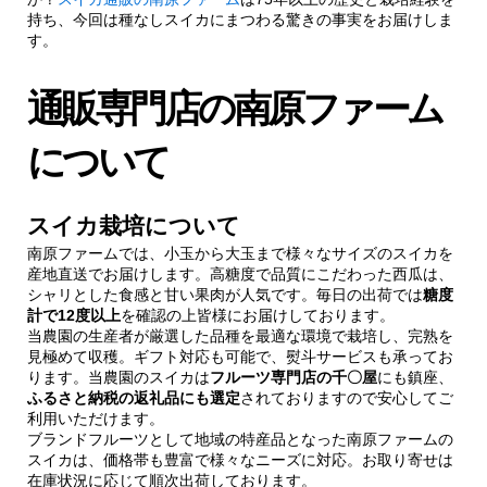
持ち、今回は種なしスイカにまつわる驚きの事実をお届けしま
す。
通販専門店の南原ファーム
について
スイカ栽培について
南原ファームでは、小玉から大玉まで様々なサイズのスイカを
産地直送でお届けします。高糖度で品質にこだわった西瓜は、
シャリとした食感と甘い果肉が人気です。毎日の出荷では
糖度
計で12度以上
を確認の上皆様にお届けしております。
当農園の生産者が厳選した品種を最適な環境で栽培し、完熟を
見極めて収穫。ギフト対応も可能で、熨斗サービスも承ってお
ります。当農園のスイカは
フルーツ専門店の千〇屋
にも鎮座、
ふるさと納税の返礼品にも選定
されておりますので安心してご
利用いただけます。
ブランドフルーツとして地域の特産品となった南原ファームの
スイカは、価格帯も豊富で様々なニーズに対応。お取り寄せは
在庫状況に応じて順次出荷しております。