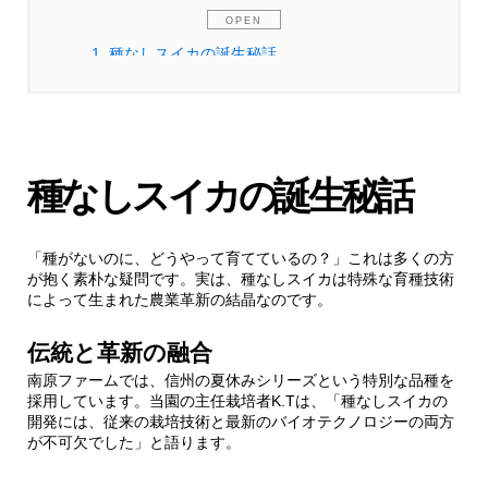
1.
種なしスイカの誕生秘話
1.1.
伝統と革新の融合
2.
品質へのこだわり
種なしスイカの誕生秘話
2.1.
独自の栽培メソッド
「種がないのに、どうやって育てているの？」これは多くの方
が抱く素朴な疑問です。実は、種なしスイカは特殊な育種技術
3.
お客様の声
によって生まれた農業革新の結晶なのです。
伝統と革新の融合
3.1.
選び方のポイント
南原ファームでは、信州の夏休みシリーズという特別な品種を
採用しています。当園の主任栽培者K.Tは、「種なしスイカの
3.1.1.
外見でわかる甘さの特徴
開発には、従来の栽培技術と最新のバイオテクノロジーの両方
が不可欠でした」と語ります。
4.
ネット通販での購入メリット