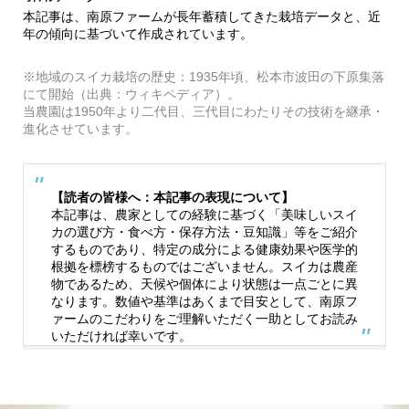
本記事は、南原ファームが長年蓄積してきた栽培データと、近
年の傾向に基づいて作成されています。
※地域のスイカ栽培の歴史：1935年頃、松本市波田の下原集落
にて開始（出典：ウィキペディア）。
当農園は1950年より二代目、三代目にわたりその技術を継承・
進化させています。
【読者の皆様へ：本記事の表現について】
本記事は、農家としての経験に基づく「美味しいスイ
カの選び方・食べ方・保存方法・豆知識」等をご紹介
するものであり、特定の成分による健康効果や医学的
根拠を標榜するものではございません。スイカは農産
物であるため、天候や個体により状態は一点ごとに異
なります。数値や基準はあくまで目安として、南原フ
ァームのこだわりをご理解いただく一助としてお読み
いただければ幸いです。