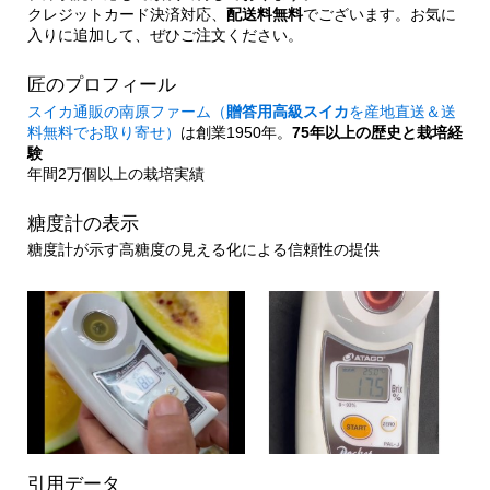
クレジットカード決済対応、
配送料無料
でございます。お気に
入りに追加して、ぜひご注文ください。
匠のプロフィール
スイカ通販の南原ファーム（
贈答用高級スイカ
を産地直送＆送
料無料でお取り寄せ）
は創業1950年。
75年以上の歴史と栽培経
験
年間2万個以上の栽培実績
糖度計の表示
糖度計が示す高糖度の見える化による信頼性の提供
引用データ