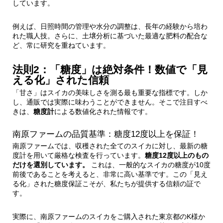
しています。
例えば、日照時間の管理や水分の調整は、長年の経験から培わ
れた職人技。さらに、土壌分析に基づいた最適な肥料の配合な
ど、常に研究を重ねています。
法則2：「糖度」は絶対条件！数値で「見
える化」された信頼
「甘さ」はスイカの美味しさを測る最も重要な指標です。しか
し、通販では実際に味わうことができません。そこで注目すべ
きは、
糖度計
による数値化された情報です。
南原ファームの品質基準：糖度12度以上を保証！
南原ファームでは、収穫された全てのスイカに対し、最新の糖
度計を用いて厳格な検査を行っています。
糖度12度以上のもの
だけを選別しています。
これは、一般的なスイカの糖度が10度
前後であることを考えると、非常に高い基準です。この「見え
る化」された糖度保証こそが、私たちが提供する信頼の証で
す。
実際に、南原ファームのスイカをご購入された東京都のK様か