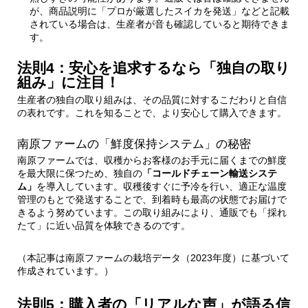
が、商品説明に「プロが厳選したスイカを発送」などと記載
されている場合は、生産者が音も確認していると期待できま
す。
法則4：安心を追求するなら「独自の取り
組み」に注目！
生産者の独自の取り組みは、その品質に対するこだわりと自信
の表れです。これを知ることで、より安心して購入できます。
南原ファームの「鮮度保持システム」の秘密
南原ファームでは、収穫からお客様のお手元に届くまでの鮮度
を最大限に保つため、独自の
「コールドチェーン輸送システ
ム」
を導入しています。収穫後すぐに予冷を行い、適正な温度
管理のもとで発送することで、到着時も最高の状態でお届けで
きるよう努めています。この取り組みにより、通販でも「採れ
たて」に近い品質を体験できるのです。
（本記事は南原ファームの栽培データ（2023年度）に基づいて
作成されています。）
法則5：購入者の「リアルな声」が語る信