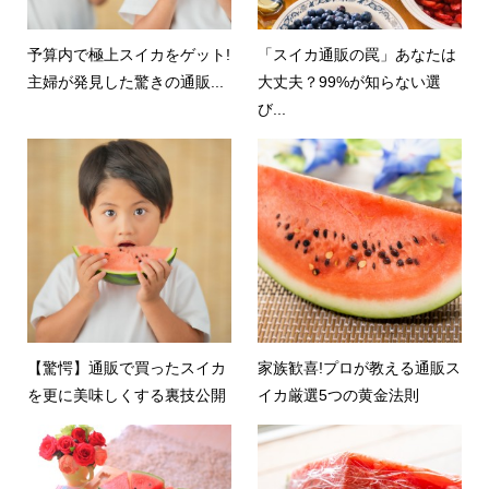
予算内で極上スイカをゲット!
「スイカ通販の罠」あなたは
主婦が発見した驚きの通販...
大丈夫？99%が知らない選
び...
【驚愕】通販で買ったスイカ
家族歓喜!プロが教える通販ス
を更に美味しくする裏技公開
イカ厳選5つの黄金法則