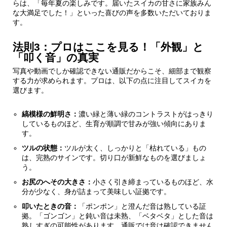
らは、「毎年夏の楽しみです。届いたスイカの甘さに家族みん
な大満足でした！」といった喜びの声を多数いただいておりま
す。
法則3：プロはここを見る！「外観」と
「叩く音」の真実
写真や動画でしか確認できない通販だからこそ、細部まで観察
する力が求められます。プロは、以下の点に注目してスイカを
選びます。
縞模様の鮮明さ：
濃い緑と薄い緑のコントラストがはっきり
しているものほど、生育が順調で甘みが強い傾向にありま
す。
ツルの状態：
ツルが太く、しっかりと「枯れている」もの
は、完熟のサインです。切り口が新鮮なものを選びましょ
う。
お尻のへその大きさ：
小さく引き締まっているものほど、水
分が少なく、身が詰まって美味しい証拠です。
叩いたときの音：
「ポンポン」と澄んだ音は熟している証
拠。「ゴンゴン」と鈍い音は未熟、「ベタベタ」とした音は
熟しすぎの可能性があります。通販では音は確認できません