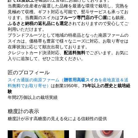
当農園の生産者が厳選した品種を最適な環境で栽培し、完熟を
見極めて収穫。ギフト対応も可能で、熨斗サービスも承ってお
ります。当農園のスイカは
フルーツ専門店の千〇屋
にも鎮座、
ふるさと納税の返礼品にも選定
されておりますので安心してご
利用いただけます。
ブランドフルーツとして地域の特産品となった南原ファームの
スイカは、価格帯も豊富で様々なニーズに対応。お取り寄せは
在庫状況に応じて順次出荷しております。
クレジットカード決済対応、
配送料無料
でございます。お気に
入りに追加して、ぜひご注文ください。
匠のプロフィール
スイカ通販の南原ファーム（
贈答用高級スイカ
を産地直送＆送
料無料でお取り寄せ）
は創業1950年。
75年以上の歴史と栽培経
験
年間2万個以上の栽培実績
糖度計の表示
糖度計が示す高糖度の見える化による信頼性の提供