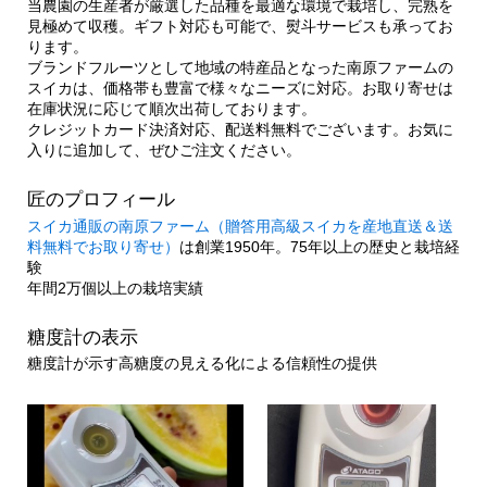
当農園の生産者が厳選した品種を最適な環境で栽培し、完熟を
見極めて収穫。ギフト対応も可能で、熨斗サービスも承ってお
ります。
ブランドフルーツとして地域の特産品となった南原ファームの
スイカは、価格帯も豊富で様々なニーズに対応。お取り寄せは
在庫状況に応じて順次出荷しております。
クレジットカード決済対応、配送料無料でございます。お気に
入りに追加して、ぜひご注文ください。
匠のプロフィール
スイカ通販の南原ファーム（贈答用高級スイカを産地直送＆送
料無料でお取り寄せ）
は創業1950年。75年以上の歴史と栽培経
験
年間2万個以上の栽培実績
糖度計の表示
糖度計が示す高糖度の見える化による信頼性の提供