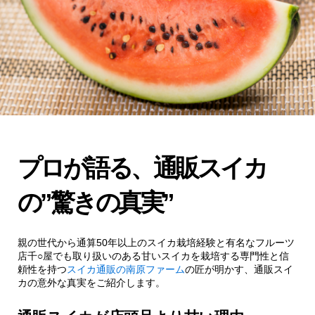
プロが語る、通販スイカ
の”驚きの真実”
親の世代から通算50年以上のスイカ栽培経験と有名なフルーツ
店千○屋でも取り扱いのある甘いスイカを栽培する専門性と信
頼性を持つ
スイカ通販の南原ファーム
の匠が明かす、通販スイ
カの意外な真実をご紹介します。