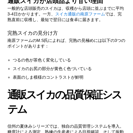
通販スイカが店頭品より甘い理由
一般的な店頭販売のスイカは、収穫から店頭に並ぶまでに平均
3-4日かかります。一方、
スイカ通販の南原ファーム
では、完
熟直前に収穫し、最短で翌日には食卓に届きます。
完熟スイカの見分け方
南原ファームのM.S氏によれば、完熟の見極めには以下の3つの
ポイントがあります：
つるの色が茶色く変化している
スイカのお尻の部分が黄色く色づいている
表面のしま模様のコントラストが鮮明
通販スイカの品質保証シス
テム
信州の夏休みシリーズでは、独自の品質管理システムを導入。
糖度計による測定、熟練の生産者による目視確認、そして振動