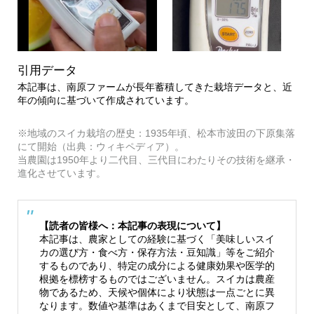
引用データ
本記事は、南原ファームが長年蓄積してきた栽培データと、近
年の傾向に基づいて作成されています。
※地域のスイカ栽培の歴史：1935年頃、松本市波田の下原集落
にて開始（出典：ウィキペディア）。
当農園は1950年より二代目、三代目にわたりその技術を継承・
進化させています。
【読者の皆様へ：本記事の表現について】
本記事は、農家としての経験に基づく「美味しいスイ
カの選び方・食べ方・保存方法・豆知識」等をご紹介
するものであり、特定の成分による健康効果や医学的
根拠を標榜するものではございません。スイカは農産
物であるため、天候や個体により状態は一点ごとに異
なります。数値や基準はあくまで目安として、南原フ