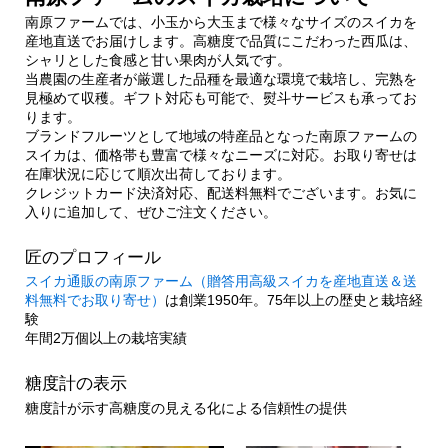
南原ファームでは、小玉から大玉まで様々なサイズのスイカを
産地直送でお届けします。高糖度で品質にこだわった西瓜は、
シャリとした食感と甘い果肉が人気です。
当農園の生産者が厳選した品種を最適な環境で栽培し、完熟を
見極めて収穫。ギフト対応も可能で、熨斗サービスも承ってお
ります。
ブランドフルーツとして地域の特産品となった南原ファームの
スイカは、価格帯も豊富で様々なニーズに対応。お取り寄せは
在庫状況に応じて順次出荷しております。
クレジットカード決済対応、配送料無料でございます。お気に
入りに追加して、ぜひご注文ください。
匠のプロフィール
スイカ通販の南原ファーム（贈答用高級スイカを産地直送＆送
料無料でお取り寄せ）
は創業1950年。75年以上の歴史と栽培経
験
年間2万個以上の栽培実績
糖度計の表示
糖度計が示す高糖度の見える化による信頼性の提供