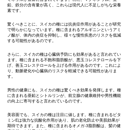
鉛、鉄分の含有量が高く、これらは現代人に不足しがちな栄養
素です。
驚くべきことに、スイカの種には抗炎症作用があることが研究
で明らかになっています。種に含まれるアルギニンというアミ
ノ酸が、体内の炎症を抑制し、様々な慢性疾患のリスクを低減
する可能性があるのです。
さらに、スイカの種は心臓病予防にも効果があると言われてい
ます。種に含まれる不飽和脂肪酸が、悪玉コレステロールを下
げ、善玉コレステロールを上げる作用があるのです。これによ
り、動脈硬化や心臓病のリスクを軽減できる可能性がありま
す。
男性の健康にも、スイカの種は驚くべき効果を発揮します。種
に含まれる亜鉛とシトルリンが、前立腺の健康維持や男性機能
の向上に寄与すると言われているのです。
美容面でも、スイカの種は注目に値します。種に含まれるビタ
ミンEは強力な抗酸化作用があり、肌の老化防止や美肌効果が
期待できます。また、種に含まれるオメガ-3脂肪酸は、髪の健