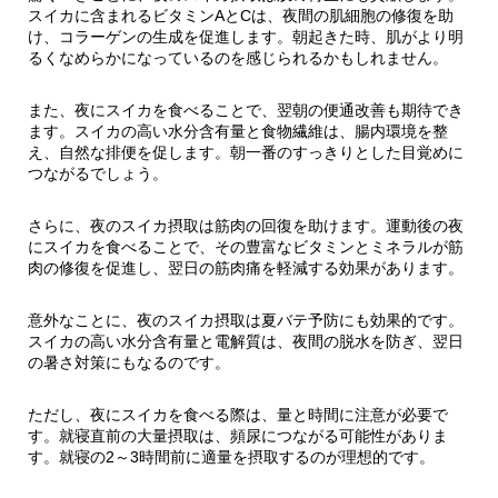
スイカに含まれるビタミンAとCは、夜間の肌細胞の修復を助
け、コラーゲンの生成を促進します。朝起きた時、肌がより明
るくなめらかになっているのを感じられるかもしれません。
また、夜にスイカを食べることで、翌朝の便通改善も期待でき
ます。スイカの高い水分含有量と食物繊維は、腸内環境を整
え、自然な排便を促します。朝一番のすっきりとした目覚めに
つながるでしょう。
さらに、夜のスイカ摂取は筋肉の回復を助けます。運動後の夜
にスイカを食べることで、その豊富なビタミンとミネラルが筋
肉の修復を促進し、翌日の筋肉痛を軽減する効果があります。
意外なことに、夜のスイカ摂取は夏バテ予防にも効果的です。
スイカの高い水分含有量と電解質は、夜間の脱水を防ぎ、翌日
の暑さ対策にもなるのです。
ただし、夜にスイカを食べる際は、量と時間に注意が必要で
す。就寝直前の大量摂取は、頻尿につながる可能性がありま
す。就寝の2～3時間前に適量を摂取するのが理想的です。