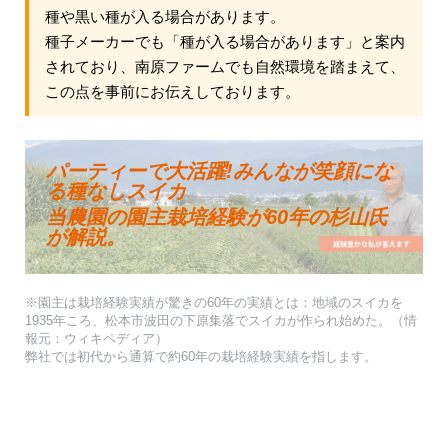
種や黒い種が入る場合があります。
種子メーカーでも「種が入る場合があります」と案内
されており、南原ファームでも自然環境を踏まえて、
この点を事前にお伝えしております。
パーティーで大活躍!みんなが笑顔にな
る種なしスイカ
当農園の園主栽培経験が60年の杉山氏
が解説。
※園主は栽培経験実績が驚きの60年の実績とは：地域のスイカを
1935年ころ、松本市波田の下原集落でスイカが作られ始めた。（情
報元：ウィキペディア）
弊社では初代から通算で約60年の栽培経験実績を指します。