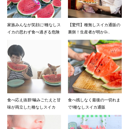
家族みんなが笑顔に!種なしス
【驚愕】種無しスイカ通販の
イカの思わず食べ過ぎる危険
裏側！生産者が明かす̶...
食べ応え抜群!噛みごたえと甘
食べ残しなく最後の一切れま
味が両立した種なしスイカ
で!種なしスイカ通販