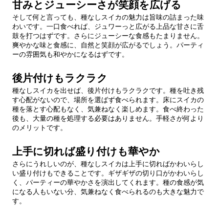
甘みとジューシーさが笑顔を広げる
そして何と言っても、種なしスイカの魅力は旨味の詰まった味
わいです。一口食べれば、ジュワーっと広がる上品な甘さに舌
鼓を打つはずです。さらにジューシーな食感もたまりません。
爽やかな味と食感に、自然と笑顔が広がるでしょう。パーティ
ーの雰囲気も和やかになるはずです。
後片付けもラクラク
種なしスイカを出せば、後片付けもラクラクです。種を吐き残
す心配がないので、場所を選ばず食べられます。床にスイカの
種を落とす心配もなく、気兼ねなく楽しめます。食べ終わった
後も、大量の種を処理する必要はありません。手軽さが何より
のメリットです。
上手に切れば盛り付けも華やか
さらにうれしいのが、種なしスイカは上手に切ればかわいらし
い盛り付けもできることです。ギザギザの切り口がかわいらし
く、パーティーの華やかさを演出してくれます。種の食感が気
になる人もいない分、気兼ねなく食べられるのも大きな魅力で
す。