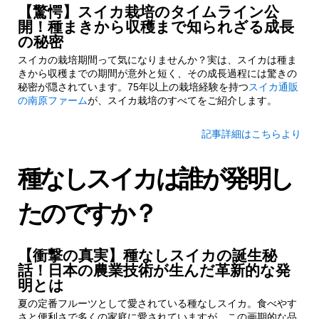
【驚愕】スイカ栽培のタイムライン公
開！種まきから収穫まで知られざる成長
の秘密
スイカの栽培期間って気になりませんか？実は、スイカは種ま
きから収穫までの期間が意外と短く、その成長過程には驚きの
秘密が隠されています。75年以上の栽培経験を持つ
スイカ通販
の南原ファーム
が、スイカ栽培のすべてをご紹介します。
記事詳細はこちらより
種なしスイカは誰が発明し
たのですか？
【衝撃の真実】種なしスイカの誕生秘
話！日本の農業技術が生んだ革新的な発
明とは
夏の定番フルーツとして愛されている種なしスイカ。食べやす
さと便利さで多くの家庭に愛されていますが、この画期的な品