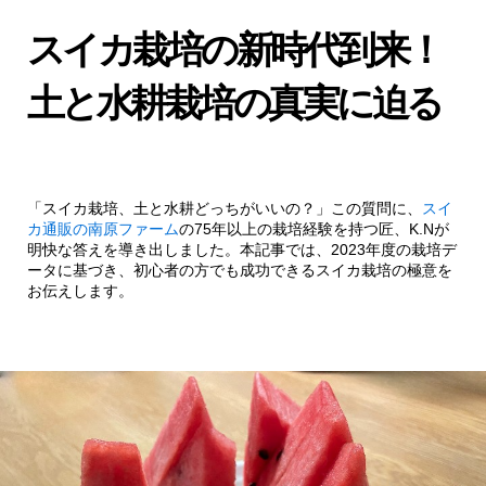
スイカ栽培の新時代到来！
土と水耕栽培の真実に迫る
「スイカ栽培、土と水耕どっちがいいの？」この質問に、
スイ
カ通販の南原ファーム
の75年以上の栽培経験を持つ匠、K.Nが
明快な答えを導き出しました。本記事では、2023年度の栽培デ
ータに基づき、初心者の方でも成功できるスイカ栽培の極意を
お伝えします。