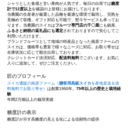
シャリとした食感と甘い果肉が人気です。毎日の出荷では
糖度
計で12度以上
を確認の上皆様にお届けしております。
当農園の生産者が厳選した品種を最適な環境で栽培し、完熟を
見極めて収穫。ギフト対応も可能で、熨斗サービスも承ってお
ります。当農園のスイカは
フルーツ専門店の千〇屋
にも鎮座、
ふるさと納税の返礼品にも選定
されておりますので安心してご
利用いただけます。
ブランドフルーツとして地域の特産品となった南原ファームの
スイカは、価格帯も豊富で様々なニーズに対応。お取り寄せは
在庫状況に応じて順次出荷しております。
クレジットカード決済対応、
配送料無料
でございます。お気に
入りに追加して、ぜひご注文ください。
匠のプロフィール
スイカ通販の南原ファーム（
贈答用高級スイカ
を産地直送＆送
料無料でお取り寄せ）
は創業1950年。
75年以上の歴史と栽培経
験
年間2万個以上の栽培実績
糖度計の表示
糖度計が示す高糖度の見える化による信頼性の提供