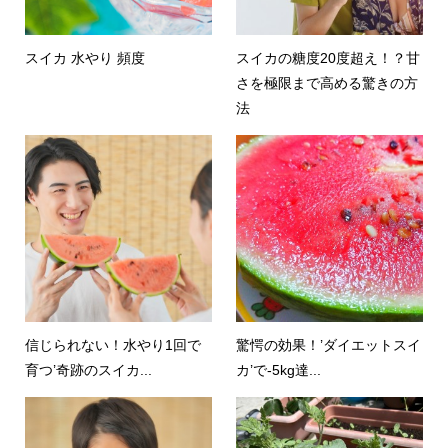
スイカ 水やり 頻度
スイカの糖度20度超え！？甘
さを極限まで高める驚きの方
法
信じられない！水やり1回で
驚愕の効果！’ダイエットスイ
育つ’奇跡のスイカ...
カ’で-5kg達...