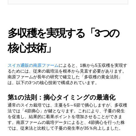
1.1.
第1の法則：摘心タイミングの最適化
1.1.1.
実践的な摘心手順
多収穫を実現する「3つの
1.2.
第2の法則：根域制限栽培による養分集
核心技術」
中
スイカ通販の南原ファーム
によると、1株から5玉収穫を実現す
1.2.1.
プランター栽培の最適環境
るためには、従来の栽培法を根本から見直す必要があります。
南原ファームが長年の研究で確立した「多収穫の黄金法則」
は、以下の3つの核心技術で構成されています。
1.3.
第3の法則：着果管理による品質向上
第1の法則：摘心タイミングの最適化
1.3.1.
着果管理の具体的手法
通常のスイカ栽培では、主蔓を5～6節で摘心しますが、多収穫
法では「4節摘心」が鍵となります。これにより、子蔓の発生
を促進し、結果的に着果ポイントを増加させることができま
2.
実践者の声：驚きの収穫体験談
す。南原ファームの栽培データによると、4節摘心を行った株
では、従来法と比較して子蔓の発生率が35％向上しました。
3.
季節別管理カレンダー