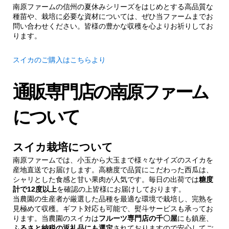
南原ファームの信州の夏休みシリーズをはじめとする高品質な
種苗や、栽培に必要な資材については、ぜひ当ファームまでお
問い合わせください。皆様の豊かな収穫を心よりお祈りしてお
ります。
スイカのご購入はこちらより
通販専門店の南原ファーム
について
スイカ栽培について
南原ファームでは、小玉から大玉まで様々なサイズのスイカを
産地直送でお届けします。高糖度で品質にこだわった西瓜は、
シャリとした食感と甘い果肉が人気です。毎日の出荷では
糖度
計で12度以上
を確認の上皆様にお届けしております。
当農園の生産者が厳選した品種を最適な環境で栽培し、完熟を
見極めて収穫。ギフト対応も可能で、熨斗サービスも承ってお
ります。当農園のスイカは
フルーツ専門店の千〇屋
にも鎮座、
ふるさと納税の返礼品にも選定
されておりますので安心してご