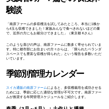
験談
6.1.2.
対策方法
7.
まとめ：多収穫栽培で実現する豊かな食卓
「南原ファームの多収穫法を試してみたところ、本当に1株か
ら4玉も収穫できました！家族みんなで食べきれないほどの量
で、近所の方にもお裾分けできました」（東京都 Kさん）
このような喜びの声は、南原ファームに数多く寄せられていま
す。特に都市部にお住まいの方々からは、「限られたベランダ
スペースでも豊富な収穫が得られた」という報告を多数いただ
いています。
季節別管理カレンダー
スイカ通販の南原ファーム
によると、多収穫栽培を成功させる
ためには、季節に応じた適切な管理が不可欠です。南原ファー
ムが推奨する年間管理スケジュールをご紹介します。
春季（3月～5月）：土作りと播種