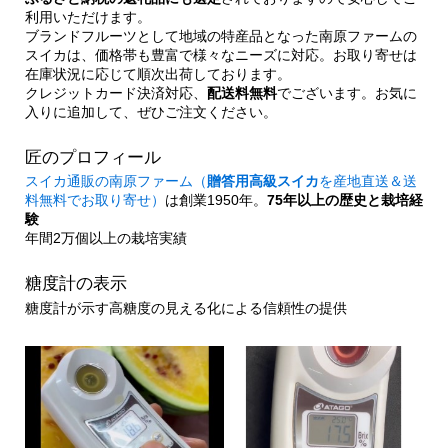
利用いただけます。
ブランドフルーツとして地域の特産品となった南原ファームの
スイカは、価格帯も豊富で様々なニーズに対応。お取り寄せは
在庫状況に応じて順次出荷しております。
クレジットカード決済対応、
配送料無料
でございます。お気に
入りに追加して、ぜひご注文ください。
匠のプロフィール
スイカ通販の南原ファーム（
贈答用高級スイカ
を産地直送＆送
料無料でお取り寄せ）
は創業1950年。
75年以上の歴史と栽培経
験
年間2万個以上の栽培実績
糖度計の表示
糖度計が示す高糖度の見える化による信頼性の提供