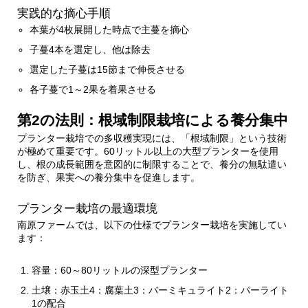
実践的な摘心手順
本葉が4枚展開した時点で主蔓を摘心
3.1.
春季（3月～5月）：土作りと播種
子蔓4本を選定し、他は除去
選定した子蔓は15節まで伸長させる
3.1.1.
土壌準備
各子蔓で1～2果を着果させる
3.1.2.
播種・育苗
第2の法則：根域制限栽培による養分集中
プランター栽培での多収穫実現には、「根域制限」という技術
3.2.
夏季（6月～8月）：生育管理と収穫
が極めて重要です。60リットル以上の大型プランターを使用
し、根の成長範囲を意図的に制限することで、養分の無駄遣い
を防ぎ、果実への養分集中を促進します。
3.2.1.
水分管理
プランター栽培の最適環境
南原ファームでは、以下の仕様でプランター栽培を実施してい
3.2.2.
病害虫防除
ます：
4.
品種選定のポイント
容量：60～80リットルの深型プランター
土壌：赤玉土4：腐葉土3：バーミキュライト2：パーライト
4.1.
推奨品種の特徴
1の配合