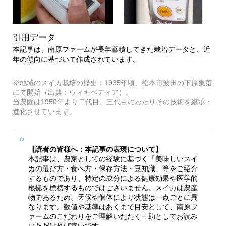
引用データ
本記事は、南原ファームが長年蓄積してきた栽培データと、近
年の傾向に基づいて作成されています。
※地域のスイカ栽培の歴史：1935年頃、松本市波田の下原集落
にて開始（出典：ウィキペディア）。
当農園は1950年より二代目、三代目にわたりその技術を継承・
進化させています。
【読者の皆様へ：本記事の表現について】
本記事は、農家としての経験に基づく「美味しいスイ
カの選び方・食べ方・保存方法・豆知識」等をご紹介
するものであり、特定の成分による健康効果や医学的
根拠を標榜するものではございません。スイカは農産
物であるため、天候や個体により状態は一点ごとに異
なります。数値や基準はあくまで目安として、南原フ
ァームのこだわりをご理解いただく一助としてお読み