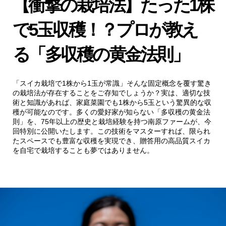
【衝撃の栽培法】たった1株
で5玉収穫！？プロが教え
る「多収穫の黄金法則」
「スイカ栽培で1株から1玉が常識」そんな固定概念を覆す驚き
の栽培法が存在することをご存知でしょうか？実は、適切な技
術と知識があれば、家庭菜園でも1株から5玉という驚異的な収
穫が可能なのです。多くの愛好家が知らない「多収穫の黄金法
則」を、75年以上の歴史と栽培経験を持つ南原ファームが、今
回特別に公開いたします。この技術をマスターすれば、限られ
たスペースでも豊富な収穫を実現でき、贈答用の高品質スイカ
を自宅で栽培することも夢ではありません。