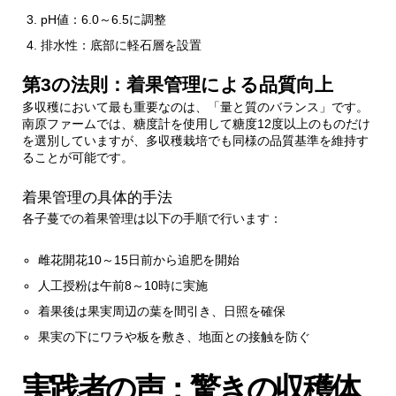
pH値：6.0～6.5に調整
4.1.1.
信州の夏休みシリーズの特徴
排水性：底部に軽石層を設置
第3の法則：着果管理による品質向上
5.
収穫時期の見極め方
多収穫において最も重要なのは、「量と質のバランス」です。
南原ファームでは、糖度計を使用して糖度12度以上のものだけ
5.1.
収穫適期の判断基準
を選別していますが、多収穫栽培でも同様の品質基準を維持す
ることが可能です。
5.1.1.
外観による判断
着果管理の具体的手法
各子蔓での着果管理は以下の手順で行います：
5.1.2.
音による判断
雌花開花10～15日前から追肥を開始
人工授粉は午前8～10時に実施
6.
トラブルシューティング
着果後は果実周辺の葉を間引き、日照を確保
6.1.
着果不良の原因と対策
果実の下にワラや板を敷き、地面との接触を防ぐ
実践者の声：驚きの収穫体
6.1.1.
主な原因