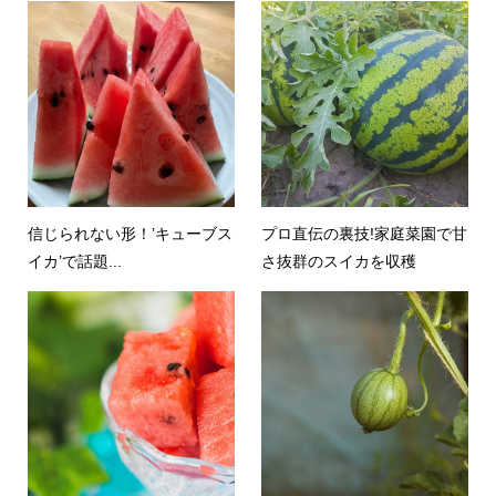
信じられない形！’キューブス
プロ直伝の裏技!家庭菜園で甘
イカ’で話題...
さ抜群のスイカを収穫