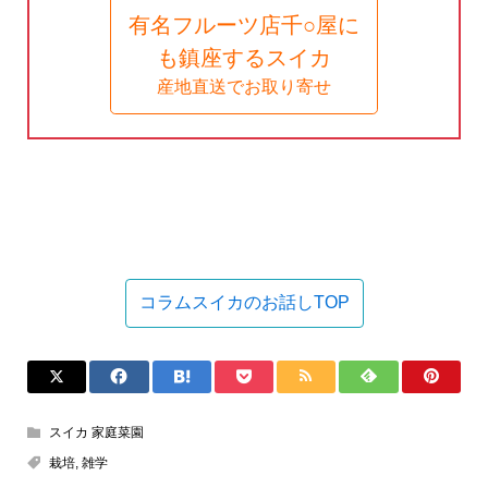
有名フルーツ店千○屋に
も鎮座するスイカ
産地直送でお取り寄せ
コラムスイカのお話しTOP
スイカ 家庭菜園
栽培
,
雑学