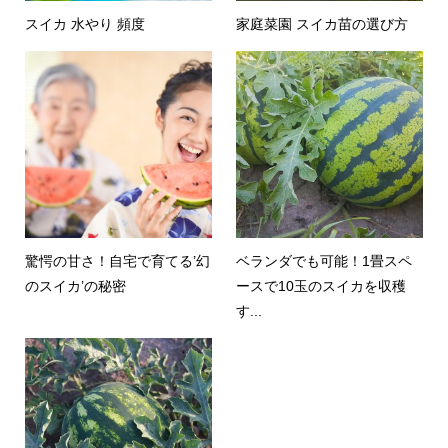
スイカ 水やり 頻度
家庭菜園 スイカ苗の選び方
驚愕の甘さ！自宅で育てる’幻
ベランダでも可能！1畳スペ
のスイカ’の秘密
ースで10玉のスイカを収穫
す...