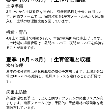
土壌準備
3月中旬から土壌改良を開始し、有機質肥料を十分に施用しま
す。南原ファームでは、完熟堆肥を1平方メートルあたり5kg投
入し、土壌の物理性改善を図っています。
播種・育苗
4月上旬に温床で播種を行い、本葉2枚展開時に鉢上げします。
この時期の温度管理は、昼間25～28℃、夜間18～20℃を維持す
ることが重要です。
夏季（6月～8月）：生育管理と収穫
水分管理
夏季の水分管理は多収穫栽培の成否を左右します。土壌水分は
常に60～70％を維持し、乾燥ストレスを避けることが肝要で
す。
病害虫防除
高温多湿な夏季は、うどんこ病やアブラムシの発生リスクが高
まります。南原ファームでは、予防的に天然素材の殺菌剤を定
期散布しています。