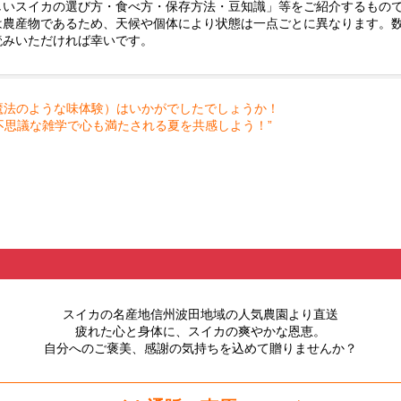
しいスイカの選び方・食べ方・保存方法・豆知識」等をご紹介するもの
は農産物であるため、天候や個体により状態は一点ごとに異なります。
読みいただければ幸いです。
魔法のような味体験）はいかがでしたでしょうか！
不思議な雑学で心も満たされる夏を共感しよう！”
スイカの名産地信州波田
地域の人気農園より直送
疲れた心と身体に、スイカの爽やかな恩恵。
自分へのご褒美、感謝の気持ちを込めて贈りませんか？