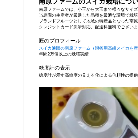
南原ファームのスイカ栽培につ
南原ファームでは、小玉から大玉まで様々なサイズ
当農園の生産者が厳選した品種を最適な環境で栽培
ブランドフルーツとして地域の特産品となった南原
クレジットカード決済対応、配送料無料でございま
匠のプロフィール
スイカ通販の南原ファーム（贈答用高級スイカを産
年間2万個以上の栽培実績
糖度計の表示
糖度計が示す高糖度の見える化による信頼性の提供