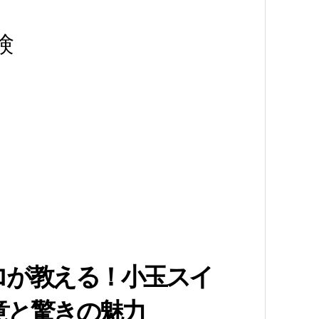
験
ロが教える！小玉スイ
意と驚きの魅力