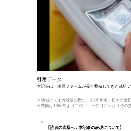
引用データ
本記事は、南原ファームが長年蓄積してきた栽培デ
※地域のスイカ栽培の歴史：1935年頃、松本市
当農園は1950年より二代目、三代目にわたりその
【読者の皆様へ：本記事の表現について】