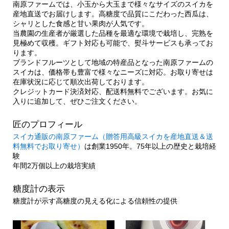
南原ファームでは、小玉から大玉まで様々なサイズのスイカを
産地直送でお届けします。高糖度で品質にこだわった西瓜は、
シャリとした食感と甘い果肉が人気です。
当農園の生産者が厳選した品種を最適な環境で栽培し、完熟を
見極めて収穫。ギフト対応も可能で、熨斗サービスも承ってお
ります。
ブランドフルーツとして地域の特産品となった南原ファームの
スイカは、価格帯も豊富で様々なニーズに対応。お取り寄せは
在庫状況に応じて順次出荷しております。
クレジットカード決済対応、配送料無料でございます。お気に
入りに追加して、ぜひご注文ください。
匠のプロフィール
スイカ通販の南原ファーム（贈答用高級スイカを産地直送＆送
料無料でお取り寄せ）
は創業1950年。75年以上の歴史と栽培経
験
年間2万個以上の栽培実績
糖度計の表示
糖度計が示す高糖度の見える化による信頼性の提供