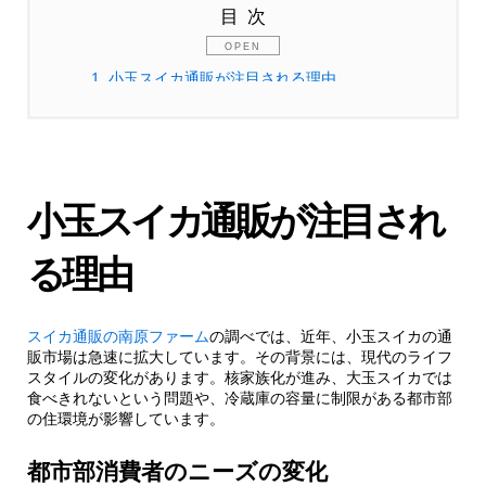
目次
1.
小玉スイカ通販が注目される理由
1.1.
都市部消費者のニーズの変化
1.1.1.
通販ならではのメリット
小玉スイカ通販が注目され
2.
糖度12度以上！南原ファームの品質へのこだ
る理由
わり
スイカ通販の南原ファーム
の調べでは、近年、小玉スイカの通
2.1.
科学的データに基づく品質管理
販市場は急速に拡大しています。その背景には、現代のライフ
スタイルの変化があります。核家族化が進み、大玉スイカでは
食べきれないという問題や、冷蔵庫の容量に制限がある都市部
2.1.1.
栽培技術の革新
の住環境が影響しています。
3.
小玉スイカ選びで失敗しない3つのポイント
都市部消費者のニーズの変化