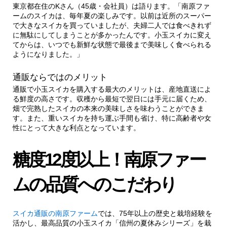
東京都在住のKさん（45歳・会社員）は語ります。「南原ファ
ームのスイカは、毎年夏の楽しみです。以前は近所のスーパー
3.1.
産地と生産者の信頼性
で大きなスイカを買っていましたが、夫婦二人では食べきれず
に無駄にしてしまうことが多かったんです。小玉スイカに変え
てからは、いつでも新鮮な状態で最後まで美味しく食べられる
3.1.1.
収穫タイミングの見極め
ようになりました。」
4.
自宅で楽しむ小玉スイカの極上体験
通販ならではのメリット
通販で小玉スイカを購入する最大のメリットは、産地直送によ
る鮮度の高さです。収穫から最短で翌日には手元に届くため、
4.1.
最適な保存と食べ頃の見極め
畑で完熟したスイカの本来の美味しさを味わうことができま
す。また、重いスイカを持ち運ぶ手間も省け、特に高齢者や女
性にとって大きな利点となっています。
4.1.1.
カットテクニックで美味しさアップ
糖度12度以上！南原ファー
5.
贈答用としての小玉スイカの魅力
ムの品質へのこだわり
5.1.
ギフトとしての実用性
スイカ通販の南原ファーム
では、75年以上の歴史と栽培経験を
5.1.1.
特別感のある梱包とサービス
活かし、最高品質の小玉スイカ「信州の夏休みシリーズ」を栽