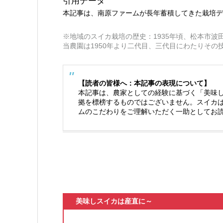
引用データ
本記事は、南原ファームが長年蓄積してきた栽培デ
※地域のスイカ栽培の歴史：1935年頃、松本市
当農園は1950年より二代目、三代目にわたりその
【読者の皆様へ：本記事の表現について】
本記事は、農家としての経験に基づく「美味
拠を標榜するものではございません。スイカ
ムのこだわりをご理解いただく一助としてお
美味しスイカは産直に～