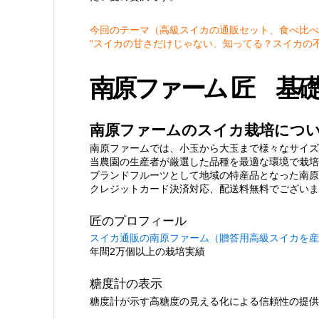
今回のテーマ（高級スイカの通販セット、食べ比べ
“スイカの甘さだけじゃない、知ってる？スイカの
南原ファーム 匠 基礎D
南原ファームのスイカ栽培につ
南原ファームでは、小玉から大玉まで様々なサイズ
当農園の生産者が厳選した品種を最適な環境で栽培
ブランドフルーツとして地域の特産品となった南原
クレジットカード決済対応、配送料無料でございま
匠のプロフィール
スイカ通販の南原ファーム（贈答用高級スイカを産
年間2万個以上の栽培実績
糖度計の表示
糖度計が示す高糖度の見える化による信頼性の提供