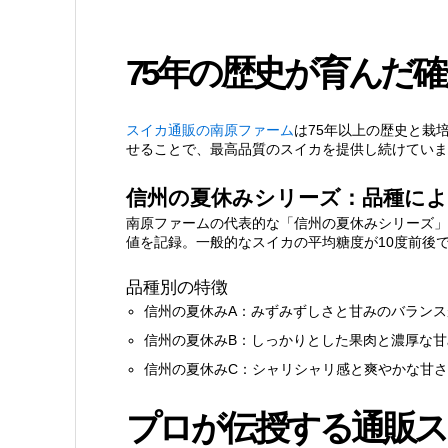
1.1.1.
品種別の特徴
75年の歴史が育んだ
2.
プロが伝授する通販スイカの選び
スイカ通販の南原ファーム
は75年以上の歴史と栽
せることで、最高品質のスイカを提供し続けていま
2.1.
食べ比べセットがもたらす新
信州の夏休みシリーズ：品種に
2.1.1.
安心の品質保証システム
南原ファームの代表的な「信州の夏休みシリーズ」
値を記録。一般的なスイカの平均糖度が10度前後
3.
まとめ：新しい夏の楽しみ方
品種別の特徴
信州の夏休みA：みずみずしさと甘みのバランス
信州の夏休みB：しっかりとした果肉と濃厚な甘
信州の夏休みC：シャリシャリ感と爽やかな甘さ
プロが伝授する通販ス