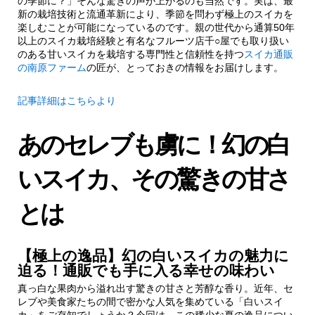
の季節に？」そんな驚きの声が上がるのも当然です。実は、最
新の栽培技術と流通革新により、季節を問わず極上のスイカを
楽しむことが可能になっているのです。親の世代から通算50年
以上のスイカ栽培経験と有名なフルーツ店千○屋でも取り扱い
のある甘いスイカを栽培する専門性と信頼性を持つ
スイカ通販
の南原ファーム
の匠が、とっておきの情報をお届けします。
記事詳細はこちらより
あのセレブも虜に！幻の白
いスイカ、その驚きの甘さ
とは
【極上の逸品】幻の白いスイカの魅力に
迫る！通販でも手に入る幸せの味わい
真っ白な果肉から溢れ出す驚きの甘さと芳醇な香り。近年、セ
レブや美食家たちの間で密かな人気を集めている「白いスイ
カ」をご存知でしょうか？今回は、この稀少な夏の逸品につい