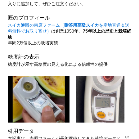
入りに追加して、ぜひご注文ください。
匠のプロフィール
スイカ通販の南原ファーム（
贈答用高級スイカ
を産地直送＆送
料無料でお取り寄せ）
は創業1950年。
75年以上の歴史と栽培経
験
年間2万個以上の栽培実績
糖度計の表示
糖度計が示す高糖度の見える化による信頼性の提供
引用データ
本記事は、南原ファームが長年蓄積してきた栽培データと、近