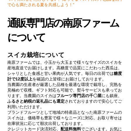
で心も満たされる夏を共感しよう！”
通販専門店の南原ファーム
について
スイカ栽培について
南原ファームでは、小玉から大玉まで様々なサイズのスイカを
産地直送でお届けします。高糖度で品質にこだわった西瓜は、
シャリとした食感と甘い果肉が人気です。毎日の出荷では
糖度
計で12度以上
を確認の上皆様にお届けしております。
当農園の生産者が厳選した品種を最適な環境で栽培し、完熟を
見極めて収穫。ギフト対応も可能で、熨斗サービスも承ってお
ります。当農園のスイカは
フルーツ専門店の千〇屋
にも鎮座、
ふるさと納税の返礼品にも選定
されておりますので安心してご
利用いただけます。
ブランドフルーツとして地域の特産品となった南原ファームの
スイカは、価格帯も豊富で様々なニーズに対応。お取り寄せは
在庫状況に応じて順次出荷しております。
クレジットカード決済対応、
配送料無料
でございます。お気に