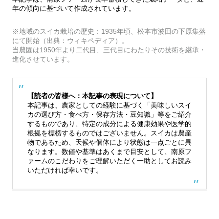
年の傾向に基づいて作成されています。
※地域のスイカ栽培の歴史：1935年頃、松本市波田の下原集落
にて開始（出典：ウィキペディア）。
当農園は1950年より二代目、三代目にわたりその技術を継承・
進化させています。
【読者の皆様へ：本記事の表現について】
本記事は、農家としての経験に基づく「美味しいスイ
カの選び方・食べ方・保存方法・豆知識」等をご紹介
するものであり、特定の成分による健康効果や医学的
根拠を標榜するものではございません。スイカは農産
物であるため、天候や個体により状態は一点ごとに異
なります。数値や基準はあくまで目安として、南原フ
ァームのこだわりをご理解いただく一助としてお読み
いただければ幸いです。