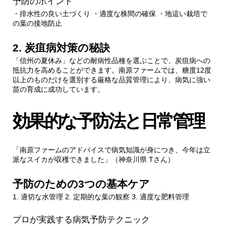
予防のポイント
・排水性の良い土づくり ・適度な株間の確保 ・地這い栽培で
の葉の接地防止
2. 炭疽病対策の秘訣
「信州の夏休み」などの耐病性品種を選ぶことで、炭疽病への
抵抗力を高めることができます。南原ファームでは、糖度12度
以上のものだけを選別する厳格な品質管理により、病気に強い
苗の育成に成功しています。
効果的な予防法と日常管理
「南原ファームのアドバイスで病気知識が身につき、今年は立
派なスイカが収穫できました」（神奈川県 Tさん）
予防のための3つの基本ケア
1. 適切な水管理 2. 定期的な葉の観察 3. 適度な肥料管理
プロが実践する病気予防テクニック