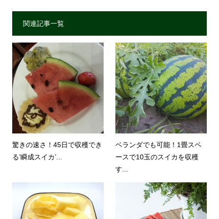
関連記事一覧
驚きの速さ！45日で収穫でき
ベランダでも可能！1畳スペ
る’瞬成スイカ’...
ースで10玉のスイカを収穫
す...