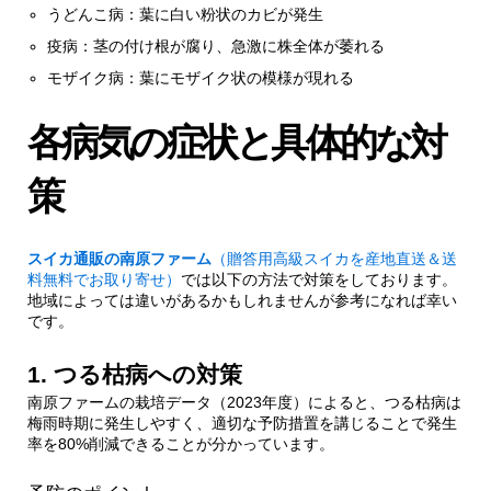
うどんこ病：葉に白い粉状のカビが発生
疫病：茎の付け根が腐り、急激に株全体が萎れる
4.
まとめ：成功する家庭菜園のポイント
モザイク病：葉にモザイク状の模様が現れる
各病気の症状と具体的な対
策
スイカ通販の南原ファーム
（贈答用高級スイカを産地直送＆送
料無料でお取り寄せ）
では以下の方法で対策をしております。
地域によっては違いがあるかもしれませんが参考になれば幸い
です。
1. つる枯病への対策
南原ファームの栽培データ（2023年度）によると、つる枯病は
梅雨時期に発生しやすく、適切な予防措置を講じることで発生
率を80%削減できることが分かっています。