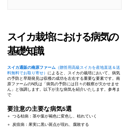
1.1.
要注意の主要な病気5選
2.
各病気の症状と具体的な対策
スイカ栽培における病気の
2.1.
1. つる枯病への対策
基礎知識
2.1.1.
予防のポイント
スイカ通販の南原ファーム
（贈答用高級スイカを産地直送＆送
料無料でお取り寄せ）
によると、スイカの栽培において、病気
の予防と早期発見は収穫の成功を左右する重要な要素です。南
2.2.
2. 炭疽病対策の秘訣
原ファームのN氏は「病気の予防には日々の観察が欠かせませ
ん」と強調します。以下が主な病気を紹介いたします。参考ま
で
3.
効果的な予防法と日常管理
要注意の主要な病気5選
3.1.
予防のための3つの基本ケア
つる枯病：茎や葉が褐色に変色し、枯れていく
炭疽病：果実に黒い斑点が現れ、腐敗する
3.1.1.
プロが実践する病気予防テクニック