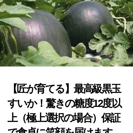
6.1.1.
配送エリアと配送料金
7.
まとめ：至高の夏の贈り物として
8.
スイカ好き必見！口コミで高評価のスイカ通
販店
9.
スイカが届きましたら
9.1.
スイカの保存方法：フレッシュさを保つ
ためのベストプラクティス
【匠が育てる】最高級黒玉
10.
用途の説明
すいか！驚きの糖度12度以
10.1.
お中元用途のスイカのパッケージは贈
上（極上選択の場合）保証
答専用のパッケージ
で食卓に笑顔を届けます