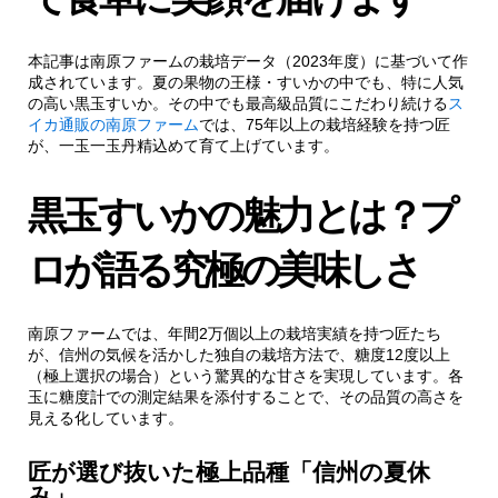
10.2.
お中元用途のスイカ通販には「のし」
にもこだわる。
本記事は南原ファームの栽培データ（2023年度）に基づいて作
成されています。夏の果物の王様・すいかの中でも、特に人気
11.
FAQ（よくある質問）
の高い黒玉すいか。その中でも最高級品質にこだわり続ける
ス
イカ通販の南原ファーム
では、75年以上の栽培経験を持つ匠
が、一玉一玉丹精込めて育て上げています。
12.
当農園の通販のポイント
黒玉すいかの魅力とは？プ
12.1.
送料無料
ロが語る究極の美味しさ
12.2.
安心の返金保証
南原ファームでは、年間2万個以上の栽培実績を持つ匠たち
が、信州の気候を活かした独自の栽培方法で、糖度12度以上
（極上選択の場合）という驚異的な甘さを実現しています。各
玉に糖度計での測定結果を添付することで、その品質の高さを
見える化しています。
匠が選び抜いた極上品種「信州の夏休
み」