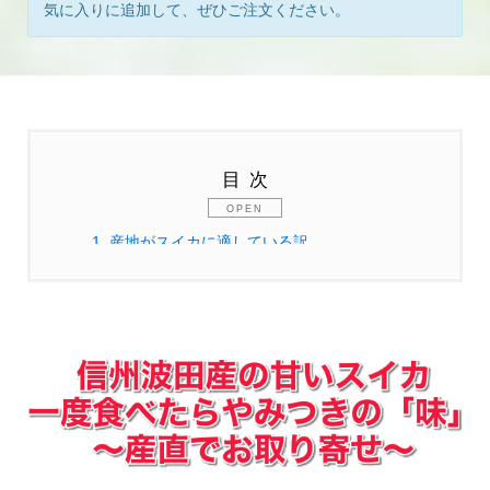
気に入りに追加して、ぜひご注文ください。
目次
1.
産地がスイカに適している訳
2.
【匠が育てる】最高級黒玉すいか！驚きの糖
度12度以上（極上選択の場合）保証で食卓に笑
顔を届けます
3.
黒玉すいかの魅力とは？プロが語る究極の美
味しさ
3.1.
匠が選び抜いた極上品種「信州の夏休