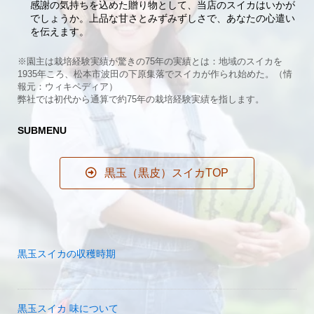
感謝の気持ちを込めた贈り物として、当店のスイカはいかが
でしょうか。上品な甘さとみずみずしさで、あなたの心遣い
を伝えます。
※園主は栽培経験実績が驚きの75年の実績とは：地域のスイカを
1935年ころ、松本市波田の下原集落でスイカが作られ始めた。（情
報元：ウィキペディア）
弊社では初代から通算で約75年の栽培経験実績を指します。
SUBMENU
黒玉（黒皮）スイカTOP
黒玉スイカの収穫時期
黒玉スイカ 味について