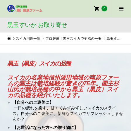
0
黒玉すいか お取り寄せ
スイカ用途一覧
プロ厳選！黒玉スイカで至福の一玉
黒玉すいか お取り寄せ
黒玉（黒皮）スイカの品種
スイカの名産地信州波田地域の南原ファー
ムの園主は
栽培経験が驚きの75年。
園主杉
山氏が栽培品種の中から黒玉（黒皮）スイ
カの品種を紹介いたします。
【自分へのご褒美に】
一日の疲れを癒す、甘くてみずみずしいスイカのスライ
ス。自分へのご褒美に、新鮮なスイカでリフレッシュしませ
んか？
【お世話になった方への贈り物に】