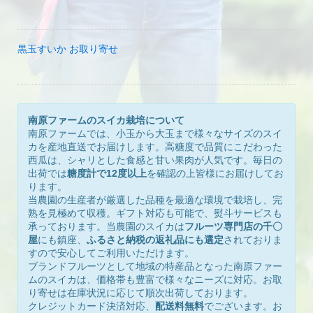
黒玉すいか お取り寄せ
南原ファームのスイカ栽培について
南原ファームでは、小玉から大玉まで様々なサイズのスイ
カを産地直送でお届けします。高糖度で品質にこだわった
西瓜は、シャリとした食感と甘い果肉が人気です。毎日の
出荷では
糖度計で12度以上
を確認の上皆様にお届けしてお
ります。
当農園の生産者が厳選した品種を最適な環境で栽培し、完
熟を見極めて収穫。ギフト対応も可能で、熨斗サービスも
承っております。当農園のスイカは
フルーツ専門店の千〇
屋
にも鎮座、
ふるさと納税の返礼品にも選定
されておりま
すので安心してご利用いただけます。
ブランドフルーツとして地域の特産品となった南原ファー
ムのスイカは、価格帯も豊富で様々なニーズに対応。お取
り寄せは在庫状況に応じて順次出荷しております。
クレジットカード決済対応、
配送料無料
でございます。お