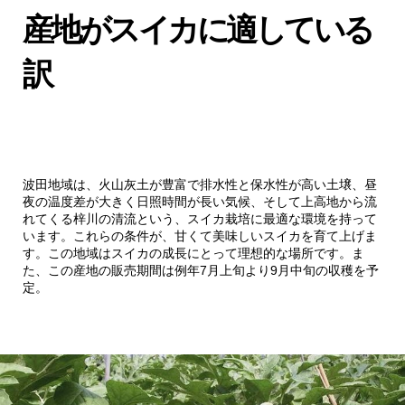
み」
産地がスイカに適している
訳
3.1.1.
実際のお客様の声
4.
おいしい黒玉すいかの選び方と保存方法
4.1.
ご自宅での保存方法
波田地域は、火山灰土が豊富で排水性と保水性が高い土壌、昼
夜の温度差が大きく日照時間が長い気候、そして上高地から流
5.
お中元・お歳暮に最適な贈答用セット
れてくる梓川の清流という、スイカ栽培に最適な環境を持って
います。これらの条件が、甘くて美味しいスイカを育て上げま
す。この地域はスイカの成長にとって理想的な場所です。ま
5.1.
ギフトにおすすめの理由
た、この産地の販売期間は例年7月上旬より9月中旬の収穫を予
定。
6.
簡単・便利なオンライン注文システム
6.1.
お届けスケジュール