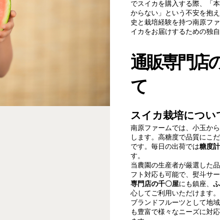
でスイカを購入する際、「本
からない」という不安を抱え
史と栽培経験を持つ南原ファ
イカをお届けするための独自
通販専門店
て
スイカ栽培につい
南原ファームでは、小玉から
します。高糖度で品質にこだ
です。毎日の出荷では
糖度計
す。
当農園の生産者が厳選した品
フト対応も可能で、熨斗サー
専門店の千〇屋
にも鎮座、
ふ
心してご利用いただけます。
ブランドフルーツとして地域
も豊富で様々なニーズに対応