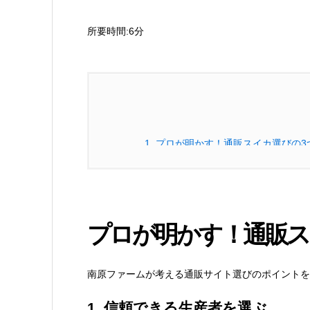
所要時間:6分
1.
プロが明かす！通販スイカ選びの3
1.1.
1. 信頼できる生産者を選ぶ
1.2.
2. 品種と収穫時期にこだわる
プロが明かす！通販ス
1.2.1.
最適な収穫時期の見極め
南原ファームが考える通販サイト選びのポイントを
2.
配送方法へのこだわり
1. 信頼できる生産者を選ぶ