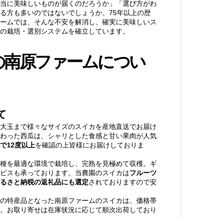
当に美味しいものが届くのだろうか」「選び方がわ
る方も多いのではないでしょうか。75年以上の歴
ームでは、そんな不安を解消し、確実に美味しいス
の栽培・選別システムを確立しています。
の南原ファームについ
て
大玉まで様々なサイズのスイカを産地直送でお届け
わった西瓜は、シャリとした食感と甘い果肉が人気
で12度以上
を確認の上皆様にお届けしておりま
種を最適な環境で栽培し、完熟を見極めて収穫。ギ
ビスも承っております。当農園のスイカは
フルーツ
るさと納税の返礼品にも選定
されておりますので安
の特産品となった南原ファームのスイカは、価格帯
。お取り寄せは在庫状況に応じて順次出荷しており