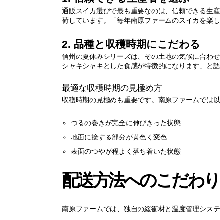
通販スイカ選びで最も重要なのは、信頼できる生産
2.1.
スイカの保存方法
荷しています。「毎年南原ファームのスイカを楽し
2. 品種と収穫時期にこだわる
3.
まとめ：家族の笑顔のために
信州の夏休みシリーズは、その土地の気候に合わせ
シャキシャキとした食感が特徴的になります」と語
最適な収穫時期の見極め方
収穫時期の見極めも重要です。南原ファームでは以
つるの巻きが完全に伸びきった状態
地面に接する部分が黄色く変色
表面のつやが程よく落ち着いた状態
配送方法へのこだわり
南原ファームでは、独自の緩衝材と温度管理システム