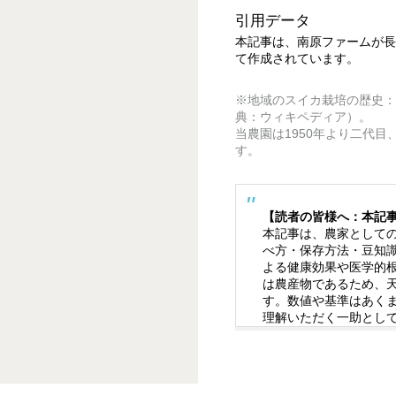
引用データ
本記事は、南原ファームが長
て作成されています。
※地域のスイカ栽培の歴史：
典：ウィキペディア）。
当農園は1950年より二代
す。
【読者の皆様へ：本記
本記事は、農家として
べ方・保存方法・豆知
よる健康効果や医学的
は農産物であるため、
す。数値や基準はあく
理解いただく一助とし