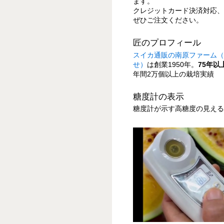
ます。
クレジットカード決済対応、
ぜひご注文ください。
匠のプロフィール
スイカ通販の南原ファーム（
せ）
は創業1950年。
75年
年間2万個以上の栽培実績
糖度計の表示
糖度計が示す高糖度の見え