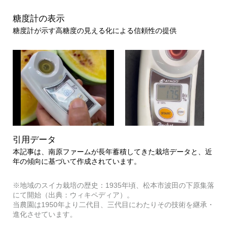
糖度計の表示
糖度計が示す高糖度の見える化による信頼性の提供
引用データ
本記事は、南原ファームが長年蓄積してきた栽培データと、近
年の傾向に基づいて作成されています。
※地域のスイカ栽培の歴史：1935年頃、松本市波田の下原集落
にて開始（出典：ウィキペディア）。
当農園は1950年より二代目、三代目にわたりその技術を継承・
進化させています。