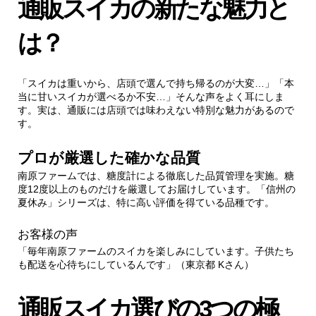
通販スイカの新たな魅力と
2.
通販スイカ選びの3つの極意
は？
2.1.
1. 栽培履歴を確認する
「スイカは重いから、店頭で選んで持ち帰るのが大変…」「本
当に甘いスイカが選べるか不安…」そんな声をよく耳にしま
す。実は、通販には店頭では味わえない特別な魅力があるので
2.2.
2. 配送時期と保管方法を把握する
す。
2.3.
3. サイズと家族構成のマッチング
プロが厳選した確かな品質
南原ファームでは、糖度計による徹底した品質管理を実施。糖
度12度以上のものだけを厳選してお届けしています。「信州の
3.
通販スイカを楽しむ新しい形
夏休み」シリーズは、特に高い評価を得ている品種です。
3.1.
家族の思い出作りに
お客様の声
「毎年南原ファームのスイカを楽しみにしています。子供たち
も配送を心待ちにしているんです」（東京都 Kさん）
3.1.1.
お客様事例
通販スイカ選びの3つの極
4.
安心・安全のお届けシステム