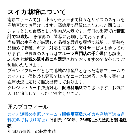
スイカ栽培について
南原ファームでは、小玉から大玉まで様々なサイズのスイカを
産地直送でお届けします。高糖度で品質にこだわった西瓜は、
シャリとした食感と甘い果肉が人気です。毎日の出荷では
糖度
計で12度以上
を確認の上皆様にお届けしております。
当農園の生産者が厳選した品種を最適な環境で栽培し、完熟を
見極めて収穫。ギフト対応も可能で、熨斗サービスも承ってお
ります。当農園のスイカは
フルーツ専門店の千〇屋
にも鎮座、
ふるさと納税の返礼品にも選定
されておりますので安心してご
利用いただけます。
ブランドフルーツとして地域の特産品となった南原ファームの
スイカは、価格帯も豊富で様々なニーズに対応。お取り寄せは
在庫状況に応じて順次出荷しております。
クレジットカード決済対応、
配送料無料
でございます。お気に
入りに追加して、ぜひご注文ください。
匠のプロフィール
スイカ通販の南原ファーム（
贈答用高級スイカ
を産地直送＆送
料無料でお取り寄せ）
は創業1950年。
75年以上の歴史と栽培経
験
年間2万個以上の栽培実績