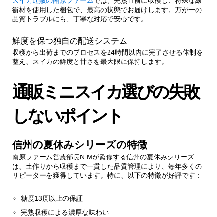
スイカ通販の南原ファーム
では、完熟直前に収穫し、特殊な緩
衝材を使用した梱包で、最高の状態でお届けします。万が一の
3.
健康と美容に嬉しい栄養価
品質トラブルにも、丁寧な対応で安心です。
鮮度を保つ独自の配送システム
3.1.
夏バテ予防に効果的な成分
収穫から出荷までのプロセスを24時間以内に完了させる体制を
整え、スイカの鮮度と甘さを最大限に保持します。
3.1.1.
美容効果を高める食べ方
通販ミニスイカ選びの失敗
4.
オンラインショップでの購入方法
しないポイント
4.1.
お客様の声から生まれた安心保証
信州の夏休みシリーズの特徴
南原ファーム営農部長N.Mが監修する信州の夏休みシリーズ
は、土作りから収穫まで一貫した品質管理により、毎年多くの
リピーターを獲得しています。特に、以下の特徴が好評です：
糖度13度以上の保証
完熟収穫による濃厚な味わい