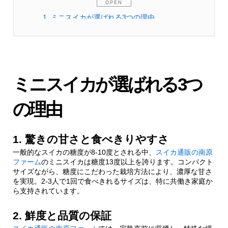
1.
ミニスイカが選ばれる3つの理由
1.1.
1. 驚きの甘さと食べきりやすさ
1.2.
2. 鮮度と品質の保証
ミニスイカが選ばれる3つ
1.2.1.
鮮度を保つ独自の配送システム
の理由
2.
通販ミニスイカ選びの失敗しないポイント
1. 驚きの甘さと食べきりやすさ
一般的なスイカの糖度が8-10度とされる中、
スイカ通販の南原
2.1.
信州の夏休みシリーズの特徴
ファーム
のミニスイカは糖度13度以上を誇ります。コンパクト
サイズながら、糖度にこだわった栽培方法により、濃厚な甘さ
を実現。2-3人で1回で食べきれるサイズは、特に共働き家庭か
2.2.
ミニスイカを楽しむ新しい提案
ら支持されています。
2. 鮮度と品質の保証
2.2.1.
食卓を彩る活用法