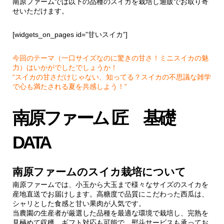
南原ファームでは以下の品種のスイカを栽培し通販でお取り寄
せいただけます。
[widgets_on_pages id=”甘いスイカ”]
今回のテーマ（一口サイズなのに驚きの甘さ！ミニスイカの魅
力）はいかがでしたでしょうか！
“スイカの甘さだけじゃない、知ってる？スイカの不思議な雑学
で心も満たされる夏を共感しよう！”
南原ファーム 匠 基礎
DATA
南原ファームのスイカ栽培について
南原ファームでは、小玉から大玉まで様々なサイズのスイカを
産地直送でお届けします。高糖度で品質にこだわった西瓜は、
シャリとした食感と甘い果肉が人気です。
当農園の生産者が厳選した品種を最適な環境で栽培し、完熟を
見極めて収穫。ギフト対応も可能で、熨斗サービスも承ってお