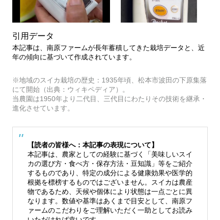
引用データ
本記事は、南原ファームが長年蓄積してきた栽培データと、近
年の傾向に基づいて作成されています。
※地域のスイカ栽培の歴史：1935年頃、松本市波田の下原集落
にて開始（出典：ウィキペディア）。
当農園は1950年より二代目、三代目にわたりその技術を継承・
進化させています。
【読者の皆様へ：本記事の表現について】
本記事は、農家としての経験に基づく「美味しいスイ
カの選び方・食べ方・保存方法・豆知識」等をご紹介
するものであり、特定の成分による健康効果や医学的
根拠を標榜するものではございません。スイカは農産
物であるため、天候や個体により状態は一点ごとに異
なります。数値や基準はあくまで目安として、南原フ
ァームのこだわりをご理解いただく一助としてお読み
いただければ幸いです。