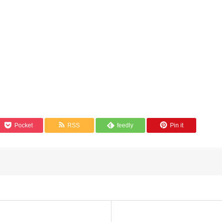
Pocket
RSS
feedly
Pin it