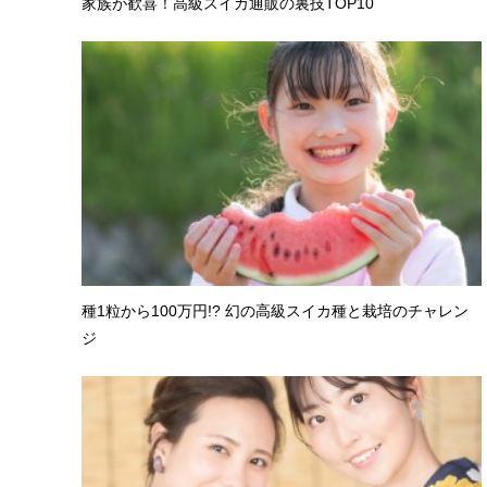
家族が歓喜！高級スイカ通販の裏技TOP10
種1粒から100万円!? 幻の高級スイカ種と栽培のチャレン
ジ