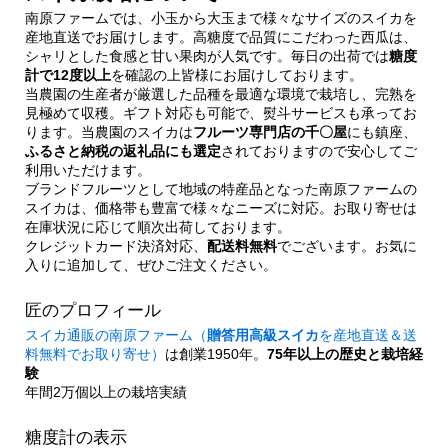
南原ファームでは、小玉から大玉まで様々なサイズのスイカを
産地直送でお届けします。高糖度で品質にこだわった西瓜は、
シャリとした食感と甘い果肉が人気です。毎日の出荷では
糖度
計で12度以上
を確認の上皆様にお届けしております。
当農園の生産者が厳選した品種を最適な環境で栽培し、完熟を
見極めて収穫。ギフト対応も可能で、熨斗サービスも承ってお
ります。当農園のスイカは
フルーツ専門店の千〇屋
にも鎮座、
ふるさと納税の返礼品にも選定
されておりますので安心してご
利用いただけます。
ブランドフルーツとして地域の特産品となった南原ファームの
スイカは、価格帯も豊富で様々なニーズに対応。お取り寄せは
在庫状況に応じて順次出荷しております。
クレジットカード決済対応、
配送料無料
でございます。お気に
入りに追加して、ぜひご注文ください。
匠のプロフィール
スイカ通販の南原ファーム（
贈答用高級スイカ
を産地直送＆送
料無料でお取り寄せ）
は創業1950年。
75年以上の歴史と栽培経
験
年間2万個以上の栽培実績
糖度計の表示