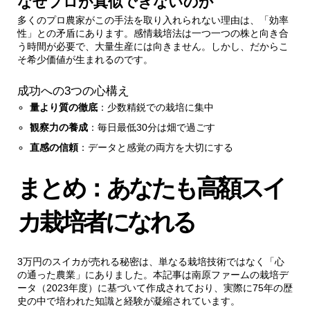
なぜプロが真似できないのか
多くのプロ農家がこの手法を取り入れられない理由は、「効率
性」との矛盾にあります。感情栽培法は一つ一つの株と向き合
う時間が必要で、大量生産には向きません。しかし、だからこ
そ希少価値が生まれるのです。
成功への3つの心構え
量より質の徹底
：少数精鋭での栽培に集中
観察力の養成
：毎日最低30分は畑で過ごす
直感の信頼
：データと感覚の両方を大切にする
まとめ：あなたも高額スイ
カ栽培者になれる
3万円のスイカが売れる秘密は、単なる栽培技術ではなく「心
の通った農業」にありました。本記事は南原ファームの栽培デ
ータ（2023年度）に基づいて作成されており、実際に75年の歴
史の中で培われた知識と経験が凝縮されています。