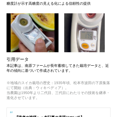
糖度計が示す高糖度の見える化による信頼性の提供
引用データ
本記事は、南原ファームが長年蓄積してきた栽培データと、近
年の傾向に基づいて作成されています。
※地域のスイカ栽培の歴史：1935年頃、松本市波田の下原集落
にて開始（出典：ウィキペディア）。
当農園は1950年より二代目、三代目にわたりその技術を継承・
進化させています。