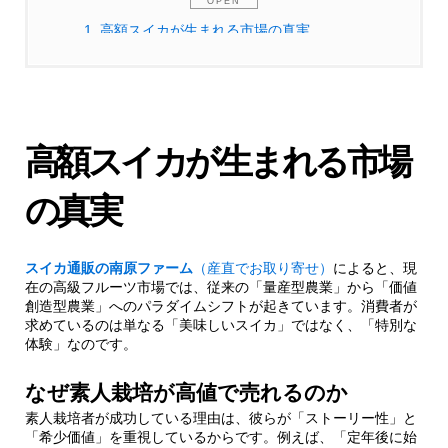
1.
高額スイカが生まれる市場の真実
1.1.
なぜ素人栽培が高値で売れるのか
1.1.1.
成功事例：Tさんの奇跡
高額スイカが生まれる市場
2.
プロが震える革命的栽培法の全貌
の真実
2.1.
感情栽培法の3つの柱
スイカ通販の南原ファーム
（産直でお取り寄せ）
によると、現
在の高級フルーツ市場では、従来の「量産型農業」から「価値
創造型農業」へのパラダイムシフトが起きています。消費者が
2.1.1.
土壌との対話技術
求めているのは単なる「美味しいスイカ」ではなく、「特別な
体験」なのです。
2.1.2.
植物の感情読み取り法
なぜ素人栽培が高値で売れるのか
素人栽培者が成功している理由は、彼らが「ストーリー性」と
2.2.
信州の夏休みシリーズ開発秘話
「希少価値」を重視しているからです。例えば、「定年後に始