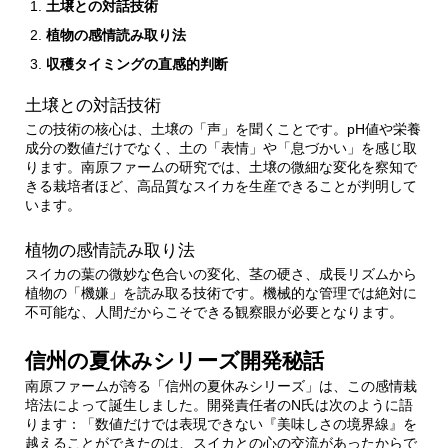
土壌との対話技術
植物の感情読み取り法
収穫タイミングの直感的判断
土壌との対話技術
この技術の核心は、土壌の「声」を聞くことです。pH値や栄養
成分の数値だけでなく、土の「表情」や「息づかい」を感じ取
ります。南原ファームの研究では、土壌の微細な変化を察知で
きる栽培者ほど、高品質なスイカを生産できることが判明して
います。
植物の感情読み取り法
スイカの葉の微妙な色合いの変化、茎の硬さ、成長リズムから
植物の「機嫌」を読み取る技術です。機械的な管理では絶対に
不可能な、人間だからこそできる観察眼が必要となります。
信州の夏休みシリーズ開発秘話
南原ファームが誇る「信州の夏休みシリーズ」は、この感情栽
培法によって誕生しました。開発責任者のN氏は次のように語
ります：「数値だけでは表現できない『美味しさの境界線』を
越えることができたのは、スイカとの心の交流があったからで