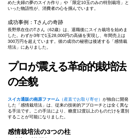
めた夫婦の夢のスイカ作り」や「限定10玉のみの特別栽培」と
いった物語性が、消費者の心を掴んでいます。
2.2.1.
糖度計では測れない甘さの秘密
成功事例：Tさんの奇跡
3.
実践者の生の声
長野県在住のTさん（62歳）は、退職後にスイカ栽培を始めま
した。わずか3年で1玉28,000円の高値を実現し、年間売上は
300万円を超えています。彼の成功の秘密は後述する「感情栽
3.1.
なぜプロが真似できないのか
培法」にありました。
3.1.1.
成功への3つの心構え
プロが震える革命的栽培法
4.
まとめ：あなたも高額スイカ栽培者になれる
の全貌
スイカ通販の南原ファーム
（産直でお取り寄せ）
が独自に開発
した「感情栽培法」は、従来の技術的アプローチとは全く異な
る手法です。この手法により、糖度12度以上のものだけを選別
することが可能になりました。
感情栽培法の3つの柱