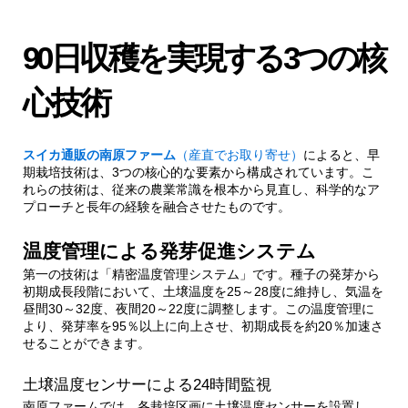
1.1.1.
土壌温度センサーによる24時間監視
90日収穫を実現する3つの核
1.2.
特殊培養土による根系発達促進
心技術
1.2.1.
微生物活性化による土壌改良
スイカ通販の南原ファーム
（産直でお取り寄せ）
によると、早
期栽培技術は、3つの核心的な要素から構成されています。こ
れらの技術は、従来の農業常識を根本から見直し、科学的なア
1.3.
光合成効率最大化による成長加速
プローチと長年の経験を融合させたものです。
2.
品質を犠牲にしない収穫時期の見極め
温度管理による発芽促進システム
第一の技術は「精密温度管理システム」です。種子の発芽から
初期成長段階において、土壌温度を25～28度に維持し、気温を
2.1.
糖度測定による品質保証システム
昼間30～32度、夜間20～22度に調整します。この温度管理に
より、発芽率を95％以上に向上させ、初期成長を約20％加速さ
せることができます。
2.1.1.
音響振動測定による熟度判定
土壌温度センサーによる24時間監視
3.
実際の栽培データと成果
南原ファームでは、各栽培区画に土壌温度センサーを設置し、