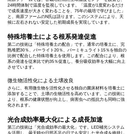
24時間体制で温度を監視しています。「温度が1度変わるだけ
で成長速度が大きく変わることを、75年の栽培で学びました」
3.1.
お客様からの反響
と、南原ファームのN氏は語ります。このシステムにより、天
候に左右されない安定した初期成長を実現しています。
4.
持続可能な農業への貢献
特殊培養土による根系発達促進
第二の技術は「特殊培養土の配合」です。通常の培養土に、完
4.1.
環境負荷の軽減
熟堆肥30％、パーライト20％、バーミキュライト15％を独自の
比例で配合した特殊培養土を使用します。この配合により、根
系の発達を従来比で約35％促進し、養分吸収効率を大幅に向上
5.
まとめ：農業の未来を切り開く革新技術
させています。
微生物活性化による土壌改良
さらに、有用微生物を活性化させる独自の菌床材料を培養土に
添加することで、土壌の生物活性を高めています。この技術に
より、根系の健康状態が向上し、病害虫への抵抗力も同時に強
化されます。
光合成効率最大化による成長加速
第三の技術は「光合成効率の最大化」です。LED補光システム
を活用し、曇天時や日照不足の日でも安定した光合成を維持し