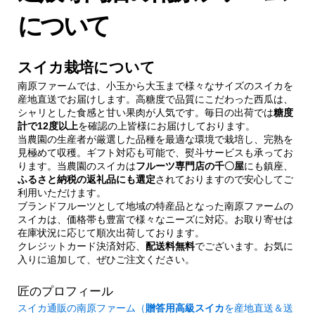
について
スイカ栽培について
南原ファームでは、小玉から大玉まで様々なサイズのスイカを
産地直送でお届けします。高糖度で品質にこだわった西瓜は、
シャリとした食感と甘い果肉が人気です。毎日の出荷では
糖度
計で12度以上
を確認の上皆様にお届けしております。
当農園の生産者が厳選した品種を最適な環境で栽培し、完熟を
見極めて収穫。ギフト対応も可能で、熨斗サービスも承ってお
ります。当農園のスイカは
フルーツ専門店の千〇屋
にも鎮座、
ふるさと納税の返礼品にも選定
されておりますので安心してご
利用いただけます。
ブランドフルーツとして地域の特産品となった南原ファームの
スイカは、価格帯も豊富で様々なニーズに対応。お取り寄せは
在庫状況に応じて順次出荷しております。
クレジットカード決済対応、
配送料無料
でございます。お気に
入りに追加して、ぜひご注文ください。
匠のプロフィール
スイカ通販の南原ファーム（
贈答用高級スイカ
を産地直送＆送