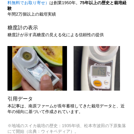
料無料でお取り寄せ）
は創業1950年。
75年以上の歴史と栽培経
験
年間2万個以上の栽培実績
糖度計の表示
糖度計が示す高糖度の見える化による信頼性の提供
引用データ
本記事は、南原ファームが長年蓄積してきた栽培データと、近
年の傾向に基づいて作成されています。
※地域のスイカ栽培の歴史：1935年頃、松本市波田の下原集落
にて開始（出典：ウィキペディア）。