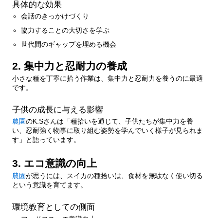
具体的な効果
3.1.1.
おすすめのゲームアイデア
会話のきっかけづくり
協力することの大切さを学ぶ
3.2.
2. 道具を工夫する
世代間のギャップを埋める機会
2. 集中力と忍耐力の養成
3.2.1.
おすすめの道具
小さな種を丁寧に拾う作業は、集中力と忍耐力を養うのに最適
です。
3.3.
3. 拾った種を活用する
子供の成長に与える影響
農園
のK.Sさんは「種拾いを通じて、子供たちが集中力を養
3.3.1.
種の活用アイデア
い、忍耐強く物事に取り組む姿勢を学んでいく様子が見られま
す」と語っています。
3.4.
4. 種の観察を楽しむ
3. エコ意識の向上
農園
が思うには、スイカの種拾いは、食材を無駄なく使い切る
3.4.1.
観察のポイント
という意識を育てます。
3.5.
5. 思い出作りに活用する
環境教育としての側面