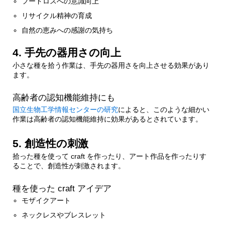
フードロスへの意識向上
3.5.1.
思い出作りのアイデア
リサイクル精神の育成
自然の恵みへの感謝の気持ち
4.
まとめ：スイカの種拾いで夏の思い出を10倍
楽しもう！
4. 手先の器用さの向上
小さな種を拾う作業は、手先の器用さを向上させる効果があり
ます。
高齢者の認知機能維持にも
国立生物工学情報センターの研究
によると、このような細かい
作業は高齢者の認知機能維持に効果があるとされています。
5. 創造性の刺激
拾った種を使って craft を作ったり、アート作品を作ったりす
ることで、創造性が刺激されます。
種を使った craft アイデア
モザイクアート
ネックレスやブレスレット