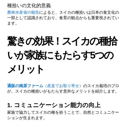
種拾いの文化的意義
2.3.
3. エコ意識の向上
農林水産省の報告
によると、スイカの種拾いは日本の食文化の
一部として認識されており、食育の観点からも重要視されてい
ます。
2.3.1.
環境教育としての側面
驚きの効果！スイカの種拾
2.4.
4. 手先の器用さの向上
いが家族にもたらす5つの
2.4.1.
高齢者の認知機能維持にも
メリット
2.5.
5. 創造性の刺激
通販の南原ファーム
（産直でお取り寄せ）
のスイカ栽培のプロ
2.5.1.
種を使った craft アイデア
が、スイカの種拾いがもたらす意外なメリットを紹介します。
1. コミュニケーション能力の向上
3.
スイカの種拾いを10倍楽しむ！5つの秘訣
家族で協力してスイカの種を拾うことで、自然とコミュニケー
ションが生まれます。
3.1.
1. ゲーム感覚で楽しむ