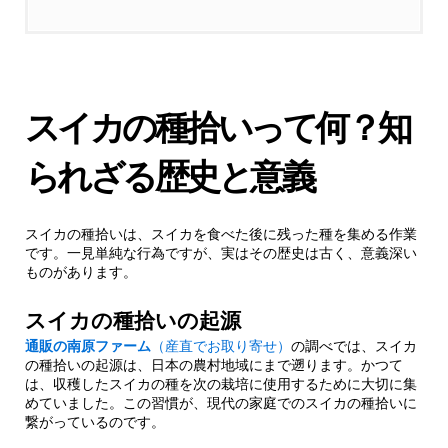
義
1.1.
スイカの種拾いの起源
スイカの種拾いって何？知
1.1.1.
種拾いの文化的意義
られざる歴史と意義
2.
驚きの効果！スイカの種拾いが家族にもたら
す5つのメリット
スイカの種拾いは、スイカを食べた後に残った種を集める作業
です。一見単純な行為ですが、実はその歴史は古く、意義深い
2.1.
1. コミュニケーション能力の向上
ものがあります。
2.1.1.
具体的な効果
スイカの種拾いの起源
通販の南原ファーム
（産直でお取り寄せ）
の調べでは、スイカ
の種拾いの起源は、日本の農村地域にまで遡ります。かつて
2.2.
2. 集中力と忍耐力の養成
は、収穫したスイカの種を次の栽培に使用するために大切に集
めていました。この習慣が、現代の家庭でのスイカの種拾いに
繋がっているのです。
2.2.1.
子供の成長に与える影響