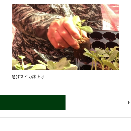
急げスイカ鉢上げ
ト