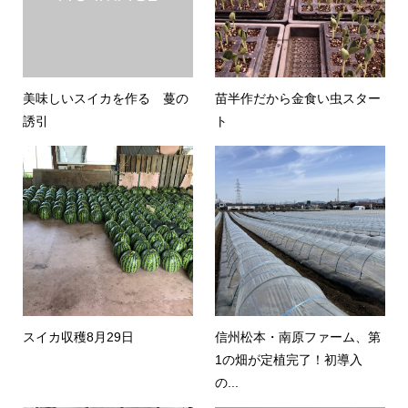
美味しいスイカを作る 蔓の
苗半作だから金食い虫スター
誘引
ト
スイカ収穫8月29日
信州松本・南原ファーム、第
1の畑が定植完了！初導入
の...