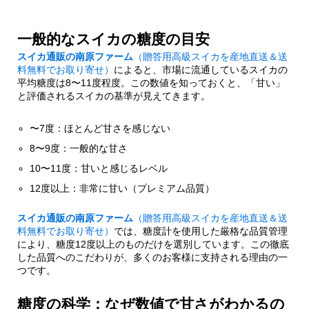
か
一般的なスイカの糖度の目安
0.2.1.
甘さの感じ方は個人差がある
スイカ通販の南原ファーム
（贈答用高級スイカを産地直送＆送
料無料でお取り寄せ）
によると、市場に流通しているスイカの
平均糖度は8〜11度程度。この数値を知っておくと、「甘い」
1.
高糖度スイカを育てる秘訣
と評価されるスイカの基準が見えてきます。
1.1.
信州の気候を活かした栽培法
〜7度：ほとんど甘さを感じない
8〜9度：一般的な甘さ
1.1.1.
「信州の夏休み」シリーズの特徴
10〜11度：甘いと感じるレベル
12度以上：非常に甘い（プレミアム品質）
1.2.
水分コントロールの技術
スイカ通販の南原ファーム
（贈答用高級スイカを産地直送＆送
料無料でお取り寄せ）
では、糖度計を使用した厳格な品質管理
1.2.1.
土壌管理と栽培環境の整備
により、糖度12度以上のものだけを選別しています。この徹底
した品質へのこだわりが、多くのお客様に支持される理由の一
つです。
2.
高糖度スイカの見分け方
糖度の科学：なぜ数値で甘さがわかるの