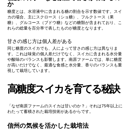
か
2.1.
外観からわかる甘さのサイン
糖度とは、水溶液中に含まれる糖の割合を示す数値です。スイ
カの場合、主にスクロース（ショ糖）、フルクトース（果
2.2.
「叩き」の音で判断する方法
糖）、グルコース（ブドウ糖）などの糖類が含まれており、こ
れらの総量を百分率で表したものが糖度となります。
2.2.1.
確実に高糖度スイカを味わうなら
甘さの感じ方は個人差がある
同じ糖度のスイカでも、人によって甘さの感じ方は異なりま
3.
まとめ：本当に甘いスイカの基準
す。これは味覚の個人差だけでなく、スイカに含まれる水分量
や酸味のバランスも影響します。南原ファームでは、単に糖度
が高いだけでなく、最適な食感と水分量、香りのバランスも重
視して栽培しています。
高糖度スイカを育てる秘訣
「なぜ南原ファームのスイカは甘いのか？」それは75年以上に
わたって蓄積された栽培技術があるからです。
信州の気候を活かした栽培法