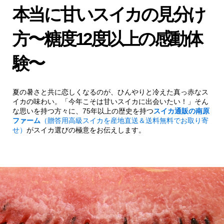
本当に甘いスイカの見分け
方〜糖度12度以上の感動体
験〜
夏の暑さと共に恋しくなるのが、ひんやりと冷えた真っ赤なス
イカの味わい。「今年こそは甘いスイカに出会いたい！」そん
な思いを持つ方々に、75年以上の歴史を持つ
スイカ通販の南原
ファーム
（贈答用高級スイカを産地直送＆送料無料でお取り寄
せ）
がスイカ選びの極意をお伝えします。