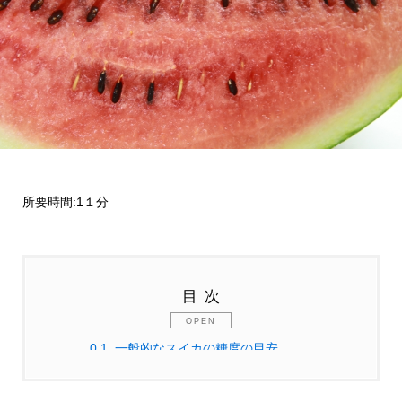
所要時間:1１分
目次
0.1.
一般的なスイカの糖度の目安
0.2.
糖度の科学：なぜ数値で甘さがわかるの