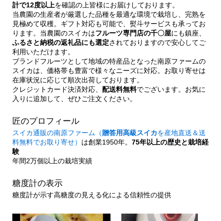
計で12度以上
を確認の上皆様にお届けしております。
当農園の生産者が厳選した品種を最適な環境で栽培し、完熟を
見極めて収穫。ギフト対応も可能で、熨斗サービスも承ってお
ります。当農園のスイカは
フルーツ専門店の千〇屋
にも鎮座、
ふるさと納税の返礼品にも選定
されておりますので安心してご
利用いただけます。
ブランドフルーツとして地域の特産品となった南原ファームの
スイカは、価格帯も豊富で様々なニーズに対応。お取り寄せは
在庫状況に応じて順次出荷しております。
クレジットカード決済対応、
配送料無料
でございます。お気に
入りに追加して、ぜひご注文ください。
匠のプロフィール
スイカ通販の南原ファーム（
贈答用高級スイカ
を産地直送＆送
料無料でお取り寄せ）
は創業1950年。
75年以上の歴史と栽培経
験
年間2万個以上の栽培実績
糖度計の表示
糖度計が示す高糖度の見える化による信頼性の提供