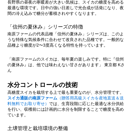
長野県の昼夜の寒暖差が大きい気候は、スイカの糖度を高める
最適な環境です。日中の強い日差しで光合成が活発になり、夜
間の冷え込みで糖分が蓄積されやすくなります。
「信州の夏休み」シリーズの特徴
南原ファームの代表品種「信州の夏休み」シリーズは、このよ
うな特殊な気候条件に合わせて改良された品種です。一般的な
品種より糖度が2〜3度高くなる特性を持っています。
「南原ファームのスイカは、毎年夏の楽しみです。特に『信州
の夏休み』は、他では味わえない甘さがあります」 東京都 Kさ
ん
水分コントロールの技術
高糖度スイカを栽培する上で最も重要なのが、水分管理です。
スイカ通販の南原ファーム
（贈答用高級スイカを産地直送＆送
料無料でお取り寄せ）
では、生育段階に応じた最適な水分供給
を行い、収穫前には計画的に水分を制限することで糖度を高め
ています。
土壌管理と栽培環境の整備