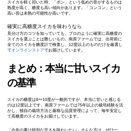
スイカを軽く叩いた時、「ポン」という低めの音がするものは
熟度が高く、糖度も高い傾向があります。「コンコン」という
高い音は未熟の可能性が高いです。
確実に高糖度スイカを味わうなら
見分け方のコツを知っていても、プロのように確実に高糖度の
スイカを選ぶことは難しいもの。南原ファームでは、出荷前に
全てのスイカを糖度計で検査し、12度以上のものだけを厳選し
て
オンラインストア
でお届けしています。
まとめ：本当に甘いスイカ
の基準
スイカの糖度は8〜10度が一般的ですが、本当に甘いと感じる
のは12度以上です。南原ファームでは75年以上の栽培経験を活
かし、独自の栽培方法と厳格な品質管理によって、毎年安定し
て高糖度のスイカをお届けしています。
「今年の夏は特別な甘さを味わいたい」そんな方は、ぜひ一