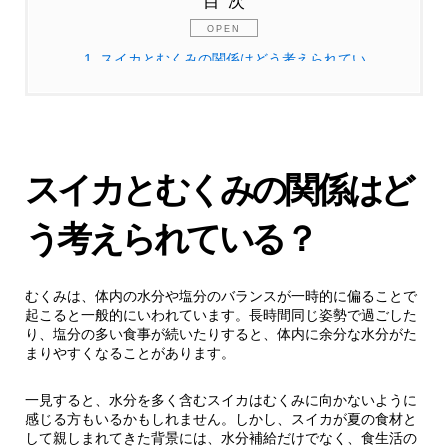
目次
1.
スイカとむくみの関係はどう考えられてい
る？
1.1.
スイカに含まれるカリウムと水分バラン
ス
スイカとむくみの関係はど
1.2.
水分が多い果物を食べる意味
う考えられている？
2.
スイカに含まれる成分についての一般的な考
え方
むくみは、体内の水分や塩分のバランスが一時的に偏ることで
起こると一般的にいわれています。長時間同じ姿勢で過ごした
り、塩分の多い食事が続いたりすると、体内に余分な水分がた
2.1.
シトルリンという成分について
まりやすくなることがあります。
2.2.
赤い果肉に含まれる色素成分
一見すると、水分を多く含むスイカはむくみに向かないように
感じる方もいるかもしれません。しかし、スイカが夏の食材と
して親しまれてきた背景には、水分補給だけでなく、食生活の