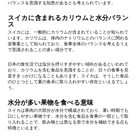
3.
スイカを食生活に取り入れる際の考え方
バランスを意識する知恵があるとも考えられています。
スイカに含まれるカリウムと水分バラン
3.1.
食べるタイミングの目安
ス
スイカには、一般的にカリウムが含まれていることが知られて
3.2.
量を意識しながら楽しむ
います。カリウムは、体内のナトリウムとのバランスに関わる
栄養素として知られており、食事全体のバランスを考えるうえ
で意識されることの多い成分です。
4.
南原ファームが考える夏のスイカとの付き合
い方
日本の食生活では塩分を摂りすぎやすい傾向があるといわれて
おり、カリウムを含む食品を意識することが、日々の食事を見
5.
【まとめ】スイカとむくみはどう向き合う？
直すきっかけになることもあります。スイカは、そうした食品
のひとつとして夏の食卓に取り入れやすい存在といえるでしょ
う。
水分が多い果物を食べる意味
スイカは果肉の大部分が水分で構成されており、暑い時期でも
口にしやすい果物です。水分を含む食品を食事の一部として取
り入れることで、飲み物とは異なる形で水分を補給できる点も
特徴といえます。