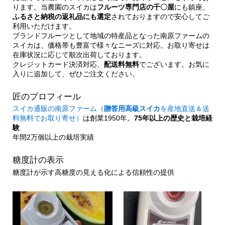
ります。当農園のスイカは
フルーツ専門店の千〇屋
にも鎮座、
ふるさと納税の返礼品にも選定
されておりますので安心してご
利用いただけます。
ブランドフルーツとして地域の特産品となった南原ファームの
スイカは、価格帯も豊富で様々なニーズに対応。お取り寄せは
在庫状況に応じて順次出荷しております。
クレジットカード決済対応、
配送料無料
でございます。お気に
入りに追加して、ぜひご注文ください。
匠のプロフィール
スイカ通販の南原ファーム（
贈答用高級スイカ
を産地直送＆送
料無料でお取り寄せ）
は創業1950年。
75年以上の歴史と栽培経
験
年間2万個以上の栽培実績
糖度計の表示
糖度計が示す高糖度の見える化による信頼性の提供