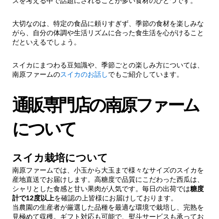
スを考える中で話題にされることが多い食材のひとつです。
大切なのは、特定の食品に頼りすぎず、季節の食材を楽しみな
がら、自分の体調や生活リズムに合った食生活を心がけること
だといえるでしょう。
スイカにまつわる豆知識や、季節ごとの楽しみ方については、
南原ファームの
スイカのお話し
でもご紹介しています。
通販専門店の南原ファーム
について
スイカ栽培について
南原ファームでは、小玉から大玉まで様々なサイズのスイカを
産地直送でお届けします。高糖度で品質にこだわった西瓜は、
シャリとした食感と甘い果肉が人気です。毎日の出荷では
糖度
計で12度以上
を確認の上皆様にお届けしております。
当農園の生産者が厳選した品種を最適な環境で栽培し、完熟を
見極めて収穫。ギフト対応も可能で、熨斗サービスも承ってお