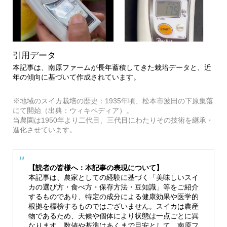
引用データ
本記事は、南原ファームが長年蓄積してきた栽培データと、近
年の傾向に基づいて作成されています。
※地域のスイカ栽培の歴史：1935年頃、松本市波田の下原集落
にて開始（出典：ウィキペディア）。
当農園は1950年より二代目、三代目にわたりその技術を継承・
進化させています。
【読者の皆様へ：本記事の表現について】
本記事は、農家としての経験に基づく「美味しいスイ
カの選び方・食べ方・保存方法・豆知識」等をご紹介
するものであり、特定の成分による健康効果や医学的
根拠を標榜するものではございません。スイカは農産
物であるため、天候や個体により状態は一点ごとに異
なります。数値や基準はあくまで目安として、南原フ