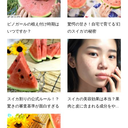
ピノガールの植え付け時期は
驚愕の甘さ！自宅で育てる’幻
いつですか？
のスイカ’の秘密
スイカ割りの公式ルール！？
スイカの美容効果は本当？果
驚きの審査基準が面白すぎる
肉と皮に含まれる成分をや...