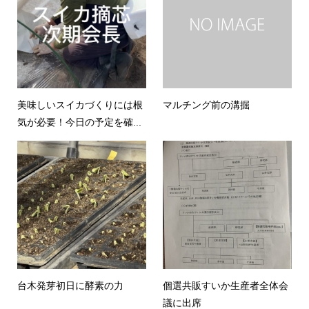
美味しいスイカづくりには根
マルチング前の溝掘
気が必要！今日の予定を確...
台木発芽初日に酵素の力
個選共販すいか生産者全体会
議に出席