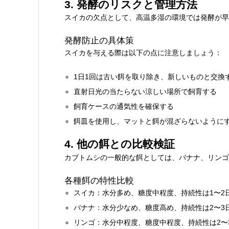
3. 発酵のリスクと管理方法
スイカの欠点として、高温多湿の環境では発酵が早
発酵防止の具体策
スイカを与える際は以下の点に注意しましょう：
1日1回は古い餌を取り除き、新しいものと交換
直射日光の当たらない涼しい場所で飼育する
飼育ケースの通気性を確保する
餌皿を使用し、マットと餌が混ざらないように
4. 他の餌との比較検証
カブトムシの一般的な餌としては、バナナ、リンゴ
各種餌の特性比較
スイカ：水分多め、糖度中程度、持続性は1〜2
バナナ：水分少なめ、糖度高め、持続性は2〜3
リンゴ：水分中程度、糖度中程度、持続性は2〜