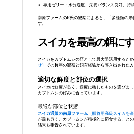
専用ゼリー：水分適度、栄養バランス良好、持続
南原ファームのK氏の観察によると、「多種類の果
す。
スイカを最高の餌にす
スイカをカブトムシの餌として最大限活用するため
せ）
での長年の観察と飼育経験から導き出された方
適切な鮮度と部位の選択
スイカは鮮度が良く、適度に熟したものを選びまし
カブトムシの好みに合っています。
最適な部位と状態
スイカ通販の南原ファーム
（贈答用高級スイカを産
が最も良く、カブトムシが積極的に摂食する」との
結果も報告されています。