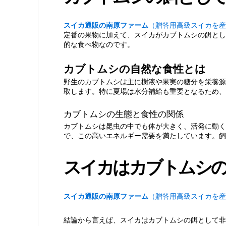
2.
スイカはカブトムシの餌として最適
スイカ通販の南原ファーム
（贈答用高級スイカを産
定番の果物に加えて、スイカがカブトムシの餌とし
2.1.
1. 水分含有量と栄養バランス
的な食べ物なのです。
カブトムシの自然な食性とは
2.1.1.
水分と糖分の理想的バラ
野生のカブトムシは主に樹液や果実の糖分を栄養源
取します。特に夏場は水分補給も重要となるため、
2.2.
2. 食べやすさと持続性
カブトムシの生態と食性の関係
カブトムシは昆虫の中でも体が大きく、活発に動く
2.2.1.
最適な提供方法
で、この高いエネルギー需要を満たしています。飼
2.3.
3. 発酵のリスクと管理方法
スイカはカブトムシの
2.3.1.
発酵防止の具体策
スイカ通販の南原ファーム
（贈答用高級スイカを産
2.4.
4. 他の餌との比較検証
結論から言えば、スイカはカブトムシの餌として非