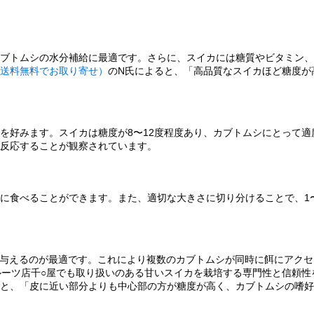
コツ
カブトムシの水分補給に最適です。さらに、スイカには糖質やビタミン
送料無料でお取り寄せ）
のN氏によると、「高品質なスイカほど糖度が
を好みます。スイカは糖度が8〜12度程度あり、カブトムシにとって適
反応することが観察されています。
に食べることができます。また、適切な大きさに切り分けることで、1
ョン
な餌
て与えるのが最適です。これにより複数のカブトムシが同時に餌にアク
ルーツ店千○屋でも取り扱いのある甘いスイカを栽培する専門性と信頼性
と、「皮に近い部分よりも中心部の方が糖度が高く、カブトムシの嗜好