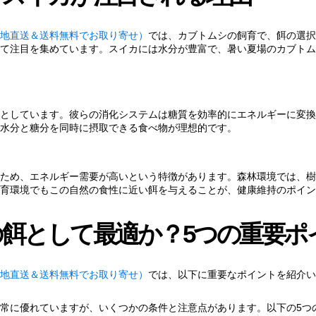
か？5つの重要ポイント
地直送＆送料無料でお取り寄せ）
では、カブトムシの飼育で、餌の選択
て注目を集めています。スイカには水分が豊富で、暑い夏場のカブトム
ンス
としています。彼らの消化システムは糖質を効率的にエネルギーに変換
水分と糖分を同時に摂取できる食べ物が理想的です。
ため、エネルギー需要が高いという特徴があります。森林環境では、樹
育環境でもこの自然の食性に近い餌を与えることが、健康維持のポイン
餌として最適か？5つの重要ポ
地直送＆送料無料でお取り寄せ）
では、以下に重要なポイントを紹介い
常に優れていますが、いくつかの条件と注意点があります。以下の5つ