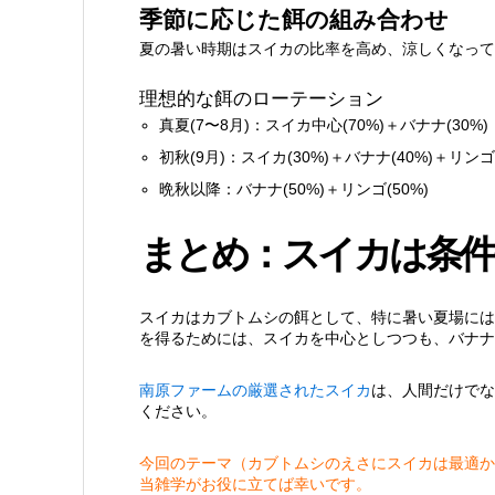
季節に応じた餌の組み合わせ
夏の暑い時期はスイカの比率を高め、涼しくなって
理想的な餌のローテーション
真夏(7〜8月)：スイカ中心(70%)＋バナナ(30%)
初秋(9月)：スイカ(30%)＋バナナ(40%)＋リンゴ(
晩秋以降：バナナ(50%)＋リンゴ(50%)
まとめ：スイカは条件
スイカはカブトムシの餌として、特に暑い夏場には
を得るためには、スイカを中心としつつも、バナナ
南原ファームの厳選されたスイカ
は、人間だけでな
ください。
今回のテーマ（カブトムシのえさにスイカは最適か
当雑学がお役に立てば幸いです。