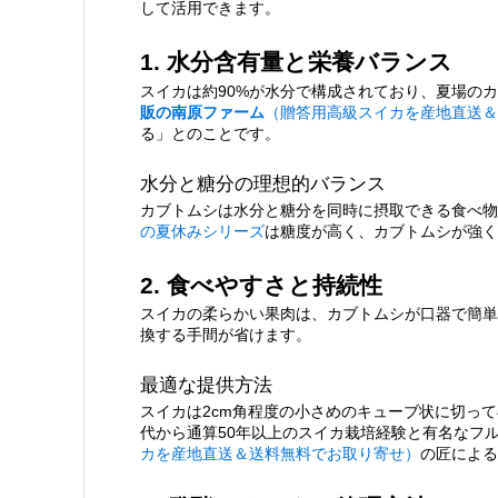
して活用できます。
2.4.1.
各種餌の特性比較
1. 水分含有量と栄養バランス
3.
スイカを最高の餌にする与え方の
スイカは約90%が水分で構成されており、夏場の
販の南原ファーム
（贈答用高級スイカを産地直送＆
る」とのことです。
3.1.
適切な鮮度と部位の選択
水分と糖分の理想的バランス
カブトムシは水分と糖分を同時に摂取できる食べ物
3.1.1.
最適な部位と状態
の夏休みシリーズ
は糖度が高く、カブトムシが強く
3.2.
季節に応じた餌の組み合わせ
2. 食べやすさと持続性
スイカの柔らかい果肉は、カブトムシが口器で簡単
換する手間が省けます。
3.2.1.
理想的な餌のローテーシ
最適な提供方法
4.
まとめ：スイカは条件付きで最適
スイカは2cm角程度の小さめのキューブ状に切っ
代から通算50年以上のスイカ栽培経験と有名なフ
カを産地直送＆送料無料でお取り寄せ）
の匠による