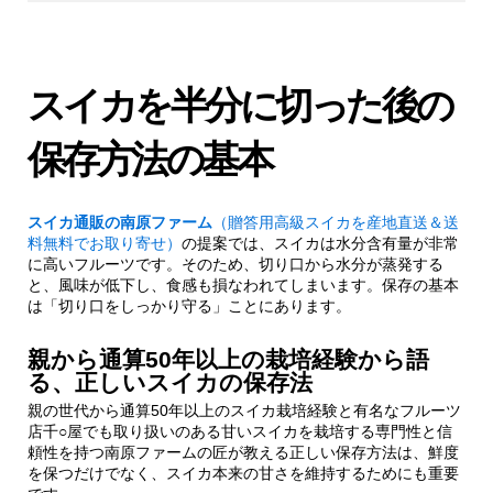
1.1.
親から通算50年以上の栽培経験から語
る、正しいスイカの保存法
スイカを半分に切った後の
1.1.1.
保存前の準備が重要
保存方法の基本
2.
プロが実践する！スイカの冷蔵保存3つの極
意
スイカ通販の南原ファーム
（贈答用高級スイカを産地直送＆送
料無料でお取り寄せ）
の提案では、スイカは水分含有量が非常
2.1.
極意1：切り口の水分管理
に高いフルーツです。そのため、切り口から水分が蒸発する
と、風味が低下し、食感も損なわれてしまいます。保存の基本
は「切り口をしっかり守る」ことにあります。
2.1.1.
推奨される切り口の処理方法
親から通算50年以上の栽培経験から語
2.2.
極意2：適切な保存容器の選択
る、正しいスイカの保存法
親の世代から通算50年以上のスイカ栽培経験と有名なフルーツ
2.2.1.
理想的な保存容器の条件
店千○屋でも取り扱いのある甘いスイカを栽培する専門性と信
頼性を持つ南原ファームの匠が教える正しい保存方法は、鮮度
を保つだけでなく、スイカ本来の甘さを維持するためにも重要
2.3.
極意3：最適な冷蔵温度と保存場所