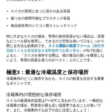
スイカの形状に合った深さのある容器
蓋つきの密閉可能なプラスチック容器
食品保存用のシリコン製ストレッチリッド
特に大きなスイカの場合、専用の保存容器がない場合は、清潔
なビニール袋を使用し、できるだけ空気を抜いて口をしっかり
閉じる方法も効果的です。
スイカ通販の南原ファーム
（贈答用
高級スイカを産地直送＆送料無料でお取り寄せ）
のN.T社員に
よると、「スイカを保存する際は、他の食品の臭いを吸収しな
いよう、専用の容器を使うのがベスト」とのことです。
極意3：最適な冷蔵温度と保存場所
冷蔵庫内のどこに保存するかも、スイカの鮮度を左右する重要
なポイントです。
冷蔵庫内の理想的な保存場所
スイカの最適保存温度は7〜10℃と言われています。一般的な
冷蔵庫の場合、野菜室が最も近い温度帯であることが多いで
す。また、冷蔵庫内でも以下の点に注意しましょう：