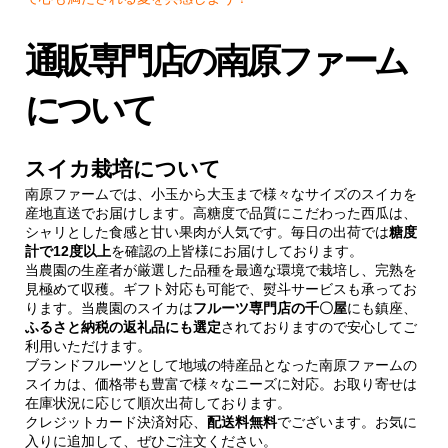
通販専門店の南原ファーム
について
スイカ栽培について
南原ファームでは、小玉から大玉まで様々なサイズのスイカを
産地直送でお届けします。高糖度で品質にこだわった西瓜は、
シャリとした食感と甘い果肉が人気です。毎日の出荷では
糖度
計で12度以上
を確認の上皆様にお届けしております。
当農園の生産者が厳選した品種を最適な環境で栽培し、完熟を
見極めて収穫。ギフト対応も可能で、熨斗サービスも承ってお
ります。当農園のスイカは
フルーツ専門店の千〇屋
にも鎮座、
ふるさと納税の返礼品にも選定
されておりますので安心してご
利用いただけます。
ブランドフルーツとして地域の特産品となった南原ファームの
スイカは、価格帯も豊富で様々なニーズに対応。お取り寄せは
在庫状況に応じて順次出荷しております。
クレジットカード決済対応、
配送料無料
でございます。お気に
入りに追加して、ぜひご注文ください。