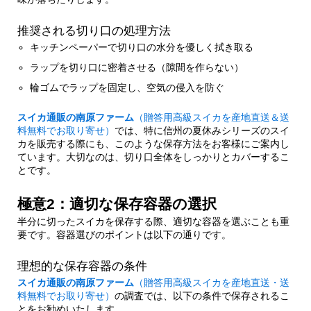
5.
まとめ：美味しいスイカを最後まで楽しむた
推奨される切り口の処理方法
めに
キッチンペーパーで切り口の水分を優しく拭き取る
ラップを切り口に密着させる（隙間を作らない）
輪ゴムでラップを固定し、空気の侵入を防ぐ
スイカ通販の南原ファーム
（贈答用高級スイカを産地直送＆送
料無料でお取り寄せ）
では、特に信州の夏休みシリーズのスイ
カを販売する際にも、このような保存方法をお客様にご案内し
ています。大切なのは、切り口全体をしっかりとカバーするこ
とです。
極意2：適切な保存容器の選択
半分に切ったスイカを保存する際、適切な容器を選ぶことも重
要です。容器選びのポイントは以下の通りです。
理想的な保存容器の条件
スイカ通販の南原ファーム
（贈答用高級スイカを産地直送・送
料無料でお取り寄せ）
の調査では、以下の条件で保存されるこ
とをお勧めいたします。