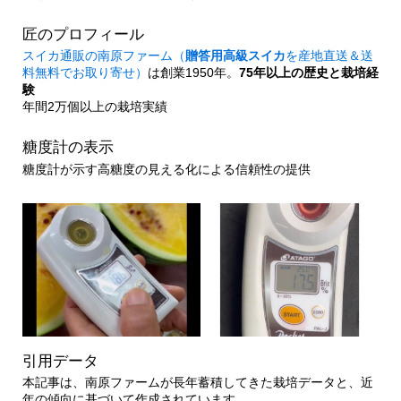
匠のプロフィール
スイカ通販の南原ファーム（
贈答用高級スイカ
を産地直送＆送
料無料でお取り寄せ）
は創業1950年。
75年以上の歴史と栽培経
験
年間2万個以上の栽培実績
糖度計の表示
糖度計が示す高糖度の見える化による信頼性の提供
引用データ
本記事は、南原ファームが長年蓄積してきた栽培データと、近
年の傾向に基づいて作成されています。