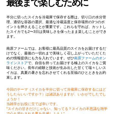
最後まで楽しむために
半分に切ったスイカを冷蔵庫で保存する際は、切り口の水分管
理、適切な容器の選択、最適な冷蔵温度と保存場所の3つのポ
イントを押さえることが重要です。これらを守れば、カットし
たスイカでも2〜3日は美味しさを保ったまま楽しむことができ
ます。
南原ファームでは、お客様に最高品質のスイカをお届けするだ
けでなく、最後の一切れまで美味しく召し上がっていただくた
めの情報提供にも力を入れています。ぜひ
南原ファームのオン
ラインストア
で、自信を持ってお届けする極上のスイカをご賞
味ください。長年の経験と技術が生み出した甘くて瑞々しいス
イカは、真夏の暑さを忘れさせてくれる至福のひとときをお約
束します。
今回のテーマ（スイカを半分に切って冷蔵庫に保存するにはど
うしたらいいですか？）は諸説ありますが、いかがでしたでし
ょうか！
当雑学がお役に立てば幸いです。
“スイカの甘さだけじゃない、知ってる？スイカの不思議な雑学
で心も満たされる夏を共感しよう！”