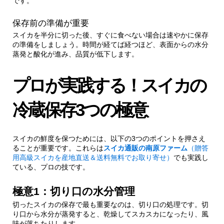
です。
保存前の準備が重要
2.3.1.
冷蔵庫内の理想的な保存場所
スイカを半分に切った後、すぐに食べない場合は速やかに保存
の準備をしましょう。時間が経てば経つほど、表面からの水分
蒸発と酸化が進み、品質が低下します。
3.
意外と知らない！スイカ保存の「やってはい
けない」3つのNG行為
プロが実践する！スイカの
3.1.
NG1：切り口を覆わずに保存
冷蔵保存3つの極意
3.2.
NG2：カットしたスイカを常温放置
スイカの鮮度を保つためには、以下の3つのポイントを押さえ
3.3.
NG3：他の強い匂いのする食品と一緒に
ることが重要です。これらは
スイカ通販の南原ファーム
（贈答
保存
用高級スイカを産地直送＆送料無料でお取り寄せ）
でも実践し
ている、プロの技です。
4.
プロ直伝！スイカの鮮度をチェックする方法
極意1：切り口の水分管理
切ったスイカの保存で最も重要なのは、切り口の処理です。切
4.1.
鮮度チェックの4つのポイント
り口から水分が蒸発すると、乾燥してスカスカになったり、風
味が落ちたりします。