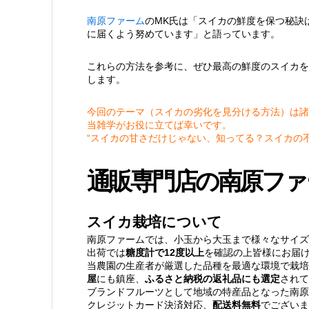
南原ファーム
のMK氏は「スイカの鮮度を保つ秘訣
に届くよう努めています」と語っています。
これらの方法を参考に、ぜひ最高の鮮度のスイカを
します。
今回のテーマ（スイカの劣化を見分ける方法）は諸
当雑学がお役に立てば幸いです。
“スイカの甘さだけじゃない、知ってる？スイカの
通販専門店の南原ファ
スイカ栽培について
南原ファームでは、小玉から大玉まで様々なサイズ
出荷では
糖度計で12度以上
を確認の上皆様にお届
当農園の生産者が厳選した品種を最適な環境で栽培
屋
にも鎮座、
ふるさと納税の返礼品にも選定
されて
ブランドフルーツとして地域の特産品となった南原
クレジットカード決済対応、
配送料無料
でございま