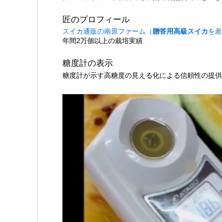
匠のプロフィール
スイカ通販の南原ファーム（
贈答用高級スイカ
を産
年間2万個以上の栽培実績
糖度計の表示
糖度計が示す高糖度の見える化による信頼性の提供