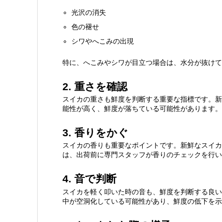
0.4.
4. 音で判断
光沢の消失
色の褪せ
0.5.
5. カットした際の様子
シワやへこみの出現
0.6.
南原ファームのこだわり
特に、へこみやシワが目立つ場合は、水分が抜けて
2. 重さを確認
スイカの重さも鮮度を判断する重要な指標です。新
能性が高く、鮮度が落ちている可能性があります。
3. 香りをかぐ
スイカの香りも重要なポイントです。新鮮なスイカ
は、出荷前に専門スタッフが香りのチェックを行い
4. 音で判断
スイカを軽く叩いた時の音も、鮮度を判断する良い
中が空洞化している可能性があり、鮮度の低下を示