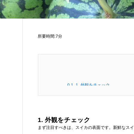
所要時間:7分
0.1.
1. 外観をチェック
0.2.
2. 重さを確認
0.3.
3. 香りをかぐ
1. 外観をチェック
まず注目すべきは、スイカの表面です。新鮮なスイ