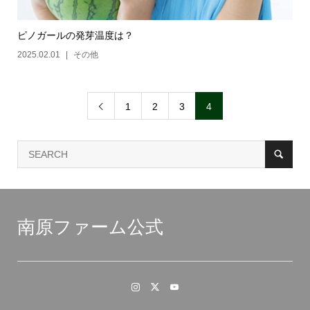
ピノガールの発芽温度は？
2025.02.01
その他
1
2
3
4

南原ファーム公式