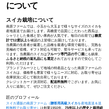
について
スイカ栽培について
南原ファームでは、小玉から大玉まで様々なサイズのスイカを
産地直送でお届けします。高糖度で品質にこだわった西瓜は、
シャリとした食感と甘い果肉が人気です。毎日の出荷では
糖度
計で12度以上
を確認の上皆様にお届けしております。
当農園の生産者が厳選した品種を最適な環境で栽培し、完熟を
見極めて収穫。ギフト対応も可能で、熨斗サービスも承ってお
ります。当農園のスイカは
フルーツ専門店の千〇屋
にも鎮座、
ふるさと納税の返礼品にも選定
されておりますので安心してご
利用いただけます。
ブランドフルーツとして地域の特産品となった南原ファームの
スイカは、価格帯も豊富で様々なニーズに対応。お取り寄せは
在庫状況に応じて順次出荷しております。
クレジットカード決済対応、
配送料無料
でございます。お気に
入りに追加して、ぜひご注文ください。
匠のプロフィール
スイカ通販の南原ファーム（
贈答用高級スイカ
を産地直送＆送
料無料でお取り寄せ）
は創業1950年。
75年以上の歴史と栽培経