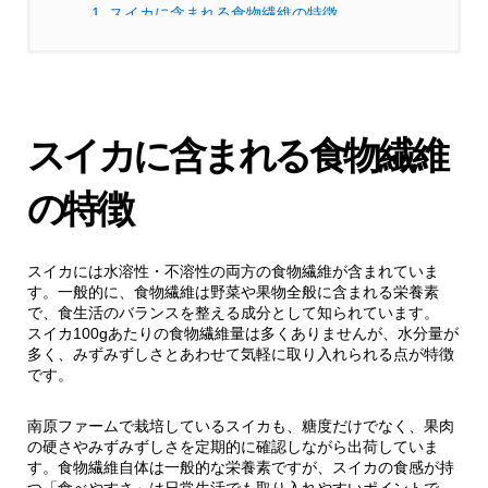
1.
スイカに含まれる食物繊維の特徴
2.
食事のリズム作りに役立つ理由
2.1.
スイカの水分と噛みごたえ
スイカに含まれる食物繊維
3.
腸内環境と食物繊維の関係
の特徴
3.1.
一般的に知られる食物繊維のはたらき
スイカには水溶性・不溶性の両方の食物繊維が含まれていま
す。一般的に、食物繊維は野菜や果物全般に含まれる栄養素
で、食生活のバランスを整える成分として知られています。
3.2.
日々の食生活の一部としての取り入れ方
スイカ100gあたりの食物繊維量は多くありませんが、水分量が
多く、みずみずしさとあわせて気軽に取り入れられる点が特徴
です。
4.
スイカを日常に取り入れるタイミング
南原ファームで栽培しているスイカも、糖度だけでなく、果肉
4.1.
間食として
の硬さやみずみずしさを定期的に確認しながら出荷していま
す。食物繊維自体は一般的な栄養素ですが、スイカの食感が持
つ「食べやすさ」は日常生活でも取り入れやすいポイントで