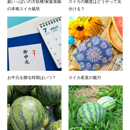
庭いっぱいの大収穫!家庭菜園
スイカの糖度はどうやって見
の本格スイカ栽培
分ける？
お中元を贈る時期はいつ？
スイカ産直の魅力