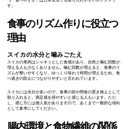
4.2.
食事前の取り入れ方
す。
5.
スイカの選び方のポイント
食事のリズム作りに役立つ
理由
5.1.
果肉の状態を見る
5.2.
産地や栽培方法の確認
スイカの水分と噛みごたえ
スイカの果肉はシャキッとした食感があり、自然と噛む回数が
6.
【まとめ】スイカは日常に取り入れやすい食
増える人も少なくありません。噛む回数が増えると、食事のリ
品のひとつ
ズムが整いやすくなり、ゆっくり味わう時間が増えるため、食
べ過ぎの防止につながりやすいと言われています。
スイカには水分が多いので、食事の前や間食の置き換えとして
取り入れると、満足感を得やすいと感じる人もいます。ただ
し、感じ方には個人差がありますので、あくまで一般的な傾向
として参考にしてください。
腸内環境と食物繊維の関係