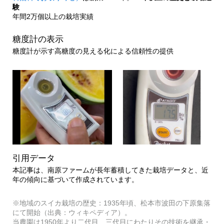
験
年間2万個以上の栽培実績
糖度計の表示
糖度計が示す高糖度の見える化による信頼性の提供
引用データ
本記事は、南原ファームが長年蓄積してきた栽培データと、近
年の傾向に基づいて作成されています。
※地域のスイカ栽培の歴史：1935年頃、松本市波田の下原集落
にて開始（出典：ウィキペディア）。
当農園は1950年より二代目、三代目にわたりその技術を継承・