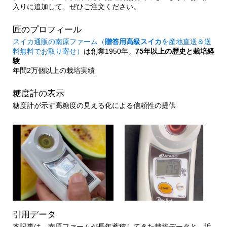
入りに追加して、ぜひご注文ください。
匠のプロフィール
スイカ通販の南原ファーム（
贈答用高級スイカ
を産地直送＆送
料無料でお取り寄せ）
は創業1950年。
75年以上の歴史と栽培経
験
年間2万個以上の栽培実績
糖度計の表示
糖度計が示す高糖度の見える化による信頼性の提供
引用データ
本記事は、南原ファームが長年蓄積してきた栽培データと、近