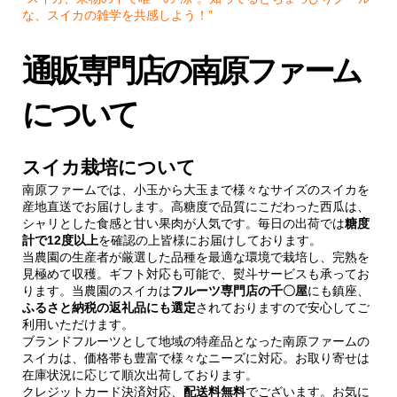
な、スイカの雑学を共感しよう！”
通販専門店の南原ファーム
について
スイカ栽培について
南原ファームでは、小玉から大玉まで様々なサイズのスイカを
産地直送でお届けします。高糖度で品質にこだわった西瓜は、
シャリとした食感と甘い果肉が人気です。毎日の出荷では
糖度
計で12度以上
を確認の上皆様にお届けしております。
当農園の生産者が厳選した品種を最適な環境で栽培し、完熟を
見極めて収穫。ギフト対応も可能で、熨斗サービスも承ってお
ります。当農園のスイカは
フルーツ専門店の千〇屋
にも鎮座、
ふるさと納税の返礼品にも選定
されておりますので安心してご
利用いただけます。
ブランドフルーツとして地域の特産品となった南原ファームの
スイカは、価格帯も豊富で様々なニーズに対応。お取り寄せは
在庫状況に応じて順次出荷しております。
クレジットカード決済対応、
配送料無料
でございます。お気に