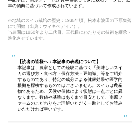
年の傾向に基づいて作成されています。
※地域のスイカ栽培の歴史：1935年頃、松本市波田の下原集落
にて開始（出典：ウィキペディア）。
当農園は1950年より二代目、三代目にわたりその技術を継承・
進化させています。
【読者の皆様へ：本記事の表現について】
本記事は、農家としての経験に基づく「美味しいスイ
カの選び方・食べ方・保存方法・豆知識」等をご紹介
するものであり、特定の成分による健康効果や医学的
根拠を標榜するものではございません。スイカは農産
物であるため、天候や個体により状態は一点ごとに異
なります。数値や基準はあくまで目安として、南原フ
ァームのこだわりをご理解いただく一助としてお読み
いただければ幸いです。