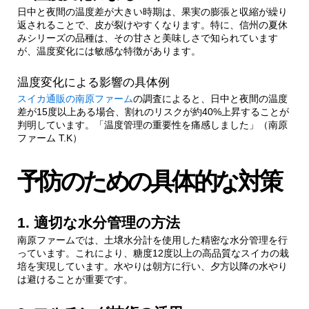
日中と夜間の温度差が大きい時期は、果実の膨張と収縮が繰り
3.
収穫時期の見極め方
返されることで、皮が裂けやすくなります。特に、信州の夏休
みシリーズの品種は、その甘さと美味しさで知られています
が、温度変化には敏感な特徴があります。
4.
まとめ：美味しいスイカづくりのために
温度変化による影響の具体例
スイカ通販の南原ファーム
の調査によると、日中と夜間の温度
差が15度以上ある場合、割れのリスクが約40%上昇することが
判明しています。「温度管理の重要性を痛感しました」（南原
ファーム T.K）
予防のための具体的な対策
1. 適切な水分管理の方法
南原ファームでは、土壌水分計を使用した精密な水分管理を行
っています。これにより、糖度12度以上の高品質なスイカの栽
培を実現しています。水やりは朝方に行い、夕方以降の水やり
は避けることが重要です。