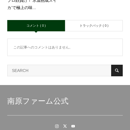
プロ顔負け！’氷温熟成スイ
カ’で極上の味...
コメント ( 0 )
トラックバック ( 0 )
この記事へのコメントはありません。
南原ファーム公式