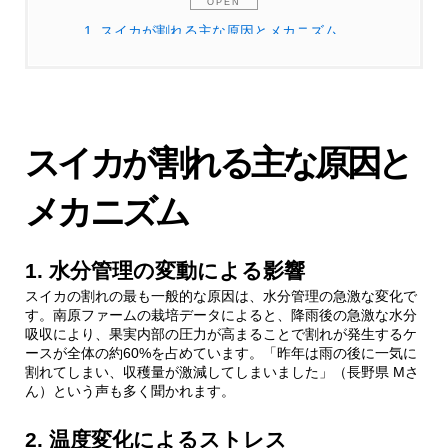
1.
スイカが割れる主な原因とメカニズム
1.1.
1. 水分管理の変動による影響
1.2.
2. 温度変化によるストレス
スイカが割れる主な原因と
1.2.1.
温度変化による影響の具体例
メカニズム
2.
予防のための具体的な対策
1. 水分管理の変動による影響
スイカの割れの最も一般的な原因は、水分管理の急激な変化で
2.1.
1. 適切な水分管理の方法
す。南原ファームの栽培データによると、降雨後の急激な水分
吸収により、果実内部の圧力が高まることで割れが発生するケ
ースが全体の約60%を占めています。「昨年は雨の後に一気に
2.2.
2. マルチング技術の活用
割れてしまい、収穫量が激減してしまいました」（長野県 Mさ
ん）という声も多く聞かれます。
2.2.1.
効果的なマルチング材料
2. 温度変化によるストレス