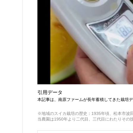
引用データ
本記事は、南原ファームが長年蓄積してきた栽培デ
※地域のスイカ栽培の歴史：1935年頃、松本市
当農園は1950年より二代目、三代目にわたりその