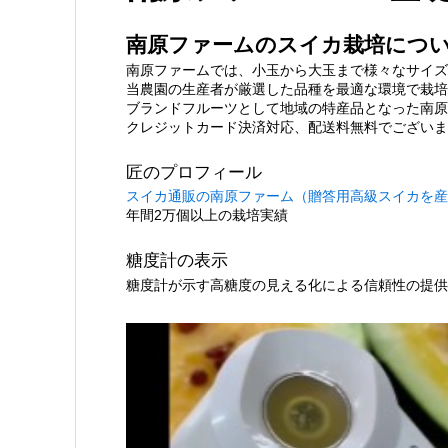
南原ファームのスイカ栽培につ
南原ファームでは、小玉から大玉まで様々なサイズ
当農園の生産者が厳選した品種を最適な環境で栽培
ブランドフルーツとして地域の特産品となった南原
クレジットカード決済対応、配送料無料でございま
匠のプロフィール
スイカ通販の南原ファーム（贈答用高級スイカを産
年間2万個以上の栽培実績
糖度計の表示
糖度計が示す高糖度の見える化による信頼性の提供