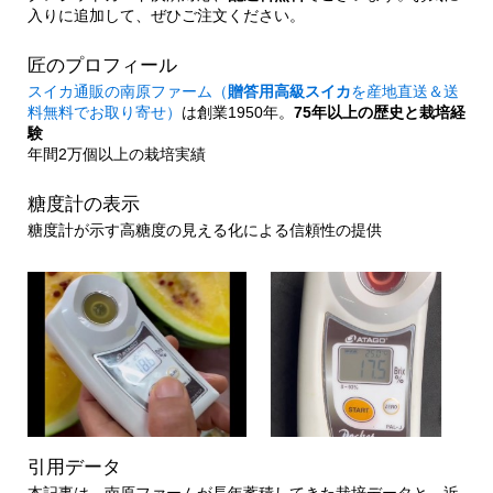
入りに追加して、ぜひご注文ください。
匠のプロフィール
スイカ通販の南原ファーム（
贈答用高級スイカ
を産地直送＆送
料無料でお取り寄せ）
は創業1950年。
75年以上の歴史と栽培経
験
年間2万個以上の栽培実績
糖度計の表示
糖度計が示す高糖度の見える化による信頼性の提供
引用データ
本記事は、南原ファームが長年蓄積してきた栽培データと、近