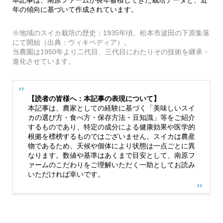
年の傾向に基づいて作成されています。
※地域のスイカ栽培の歴史：1935年頃、松本市波田の下原集落
にて開始（出典：ウィキペディア）。
当農園は1950年より二代目、三代目にわたりその技術を継承・
進化させています。
【読者の皆様へ：本記事の表現について】
本記事は、農家としての経験に基づく「美味しいスイ
カの選び方・食べ方・保存方法・豆知識」等をご紹介
するものであり、特定の成分による健康効果や医学的
根拠を標榜するものではございません。スイカは農産
物であるため、天候や個体により状態は一点ごとに異
なります。数値や基準はあくまで目安として、南原フ
ァームのこだわりをご理解いただく一助としてお読み
いただければ幸いです。