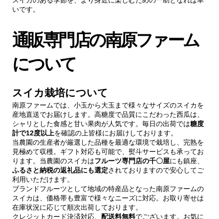
いです。
通販専門店の南原ファーム
について
スイカ栽培について
南原ファームでは、小玉から大玉まで様々なサイズのスイカを
産地直送でお届けします。高糖度で品質にこだわった西瓜は、
シャリとした食感と甘い果肉が人気です。毎日の出荷では
糖度
計で12度以上
を確認の上皆様にお届けしております。
当農園の生産者が厳選した品種を最適な環境で栽培し、完熟を
見極めて収穫。ギフト対応も可能で、熨斗サービスも承ってお
ります。当農園のスイカは
フルーツ専門店の千〇屋
にも鎮座、
ふるさと納税の返礼品にも選定
されておりますので安心してご
利用いただけます。
ブランドフルーツとして地域の特産品となった南原ファームの
スイカは、価格帯も豊富で様々なニーズに対応。お取り寄せは
在庫状況に応じて順次出荷しております。
クレジットカード決済対応、
配送料無料
でございます。お気に