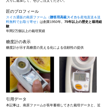
入りに追加して、ぜひご注文ください。
匠のプロフィール
スイカ通販の南原ファーム（
贈答用高級スイカ
を産地直送＆送
料無料でお取り寄せ）
は創業1950年。
75年以上の歴史と栽培経
験
年間2万個以上の栽培実績
糖度計の表示
糖度計が示す高糖度の見える化による信頼性の提供
引用データ
本記事は、南原ファームが長年蓄積してきた栽培データと、近