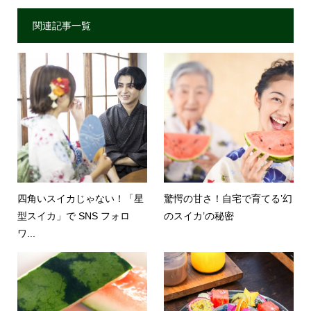
関連記事一覧
四角いスイカじゃない！「星
驚愕の甘さ！自宅で育てる’幻
型スイカ」で SNS フォロ
のスイカ’の秘密
ワ...