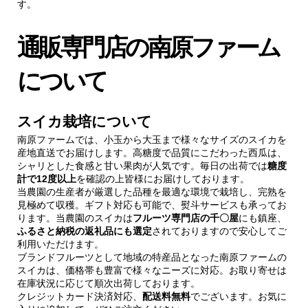
す。
通販専門店の南原ファーム
について
スイカ栽培について
南原ファームでは、小玉から大玉まで様々なサイズのスイカを
産地直送でお届けします。高糖度で品質にこだわった西瓜は、
シャリとした食感と甘い果肉が人気です。毎日の出荷では
糖度
計で12度以上
を確認の上皆様にお届けしております。
当農園の生産者が厳選した品種を最適な環境で栽培し、完熟を
見極めて収穫。ギフト対応も可能で、熨斗サービスも承ってお
ります。当農園のスイカは
フルーツ専門店の千〇屋
にも鎮座、
ふるさと納税の返礼品にも選定
されておりますので安心してご
利用いただけます。
ブランドフルーツとして地域の特産品となった南原ファームの
スイカは、価格帯も豊富で様々なニーズに対応。お取り寄せは
在庫状況に応じて順次出荷しております。
クレジットカード決済対応、
配送料無料
でございます。お気に