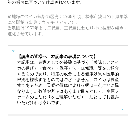
年の傾向に基づいて作成されています。
※地域のスイカ栽培の歴史：1935年頃、松本市波田の下原集落
にて開始（出典：ウィキペディア）。
当農園は1950年より二代目、三代目にわたりその技術を継承・
進化させています。
【読者の皆様へ：本記事の表現について】
本記事は、農家としての経験に基づく「美味しいスイ
カの選び方・食べ方・保存方法・豆知識」等をご紹介
するものであり、特定の成分による健康効果や医学的
根拠を標榜するものではございません。スイカは農産
物であるため、天候や個体により状態は一点ごとに異
なります。数値や基準はあくまで目安として、南原フ
ァームのこだわりをご理解いただく一助としてお読み
いただければ幸いです。