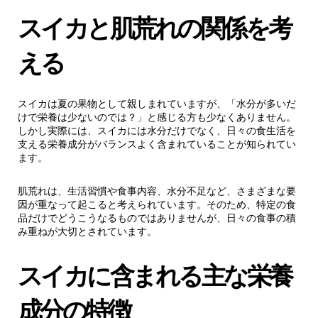
2.1.
リコピンの特徴
スイカと肌荒れの関係を考
2.2.
ビタミンCの特徴
える
2.3.
シトルリンの特徴
スイカは夏の果物として親しまれていますが、「水分が多いだ
けで栄養は少ないのでは？」と感じる方も少なくありません。
しかし実際には、スイカには水分だけでなく、日々の食生活を
3.
水分補給という視点から見たスイカ
支える栄養成分がバランスよく含まれていることが知られてい
ます。
4.
スイカを食生活に取り入れる際の考え方
肌荒れは、生活習慣や食事内容、水分不足など、さまざまな要
因が重なって起こると考えられています。そのため、特定の食
5.
摂取時に気をつけたいポイント
品だけでどうこうなるものではありませんが、日々の食事の積
み重ねが大切とされています。
6.
【まとめ】スイカは夏の食生活を楽しむ果物
のひとつ
スイカに含まれる主な栄養
成分の特徴