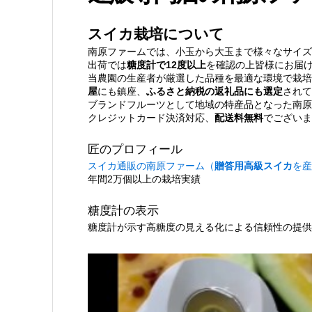
スイカ栽培について
南原ファームでは、小玉から大玉まで様々なサイズ
出荷では
糖度計で12度以上
を確認の上皆様にお届
当農園の生産者が厳選した品種を最適な環境で栽培
屋
にも鎮座、
ふるさと納税の返礼品にも選定
されて
ブランドフルーツとして地域の特産品となった南原
クレジットカード決済対応、
配送料無料
でございま
匠のプロフィール
スイカ通販の南原ファーム（
贈答用高級スイカ
を産
年間2万個以上の栽培実績
糖度計の表示
糖度計が示す高糖度の見える化による信頼性の提供