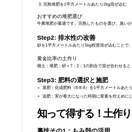
完熟堆肥を1平方メートルあたり2kg混ぜ込む
おすすめの堆肥選び
牛糞堆肥が最適です。完熟したものを選び、臭いが
Step2: 排水性の改善
砂を1平方メートルあたり5kg程度混ぜ込むことで
黄金比率の土作り
畑土：堆肥：砂＝7：2：1の割合で混ぜ合わせる
Step3: 肥料の選択と施肥
基肥：化成肥料（8-8-8）を1平方メートルあたり
追肥：実が拳大になった時期に窒素を控えめに
知って得する！土作り
裏技その1：もみ殻の活用