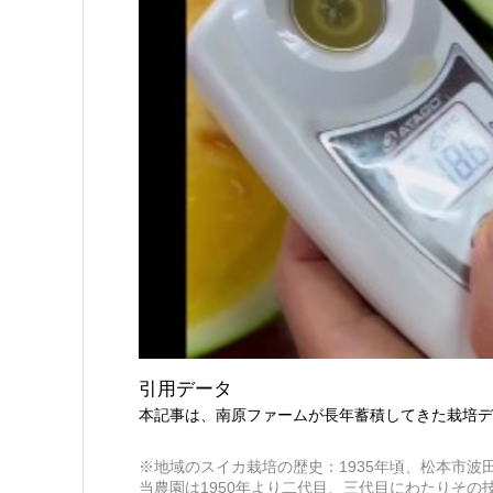
引用データ
本記事は、南原ファームが長年蓄積してきた栽培デ
※地域のスイカ栽培の歴史：1935年頃、松本市
当農園は1950年より二代目、三代目にわたりその